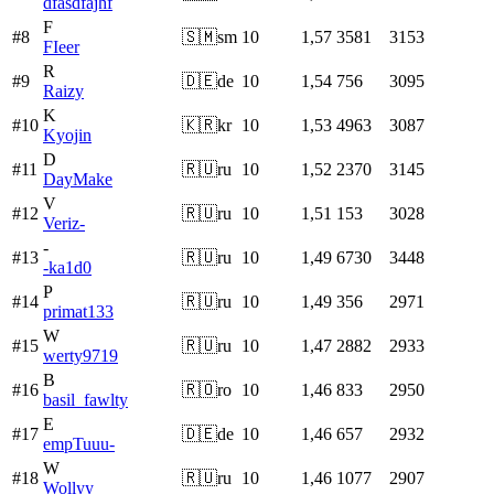
dfasdfajhf
F
#
8
🇸🇲
sm
10
1,57
3581
3153
FIeer
R
#
9
🇩🇪
de
10
1,54
756
3095
Raizy
K
#
10
🇰🇷
kr
10
1,53
4963
3087
Kyojin
D
#
11
🇷🇺
ru
10
1,52
2370
3145
DayMake
V
#
12
🇷🇺
ru
10
1,51
153
3028
Veriz-
-
#
13
🇷🇺
ru
10
1,49
6730
3448
-ka1d0
P
#
14
🇷🇺
ru
10
1,49
356
2971
primat133
W
#
15
🇷🇺
ru
10
1,47
2882
2933
werty9719
B
#
16
🇷🇴
ro
10
1,46
833
2950
basil_fawlty
E
#
17
🇩🇪
de
10
1,46
657
2932
empTuuu-
W
#
18
🇷🇺
ru
10
1,46
1077
2907
Wollyy