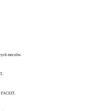
nowych meczów.
T.
gu FACEIT.