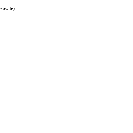
kowite).
.