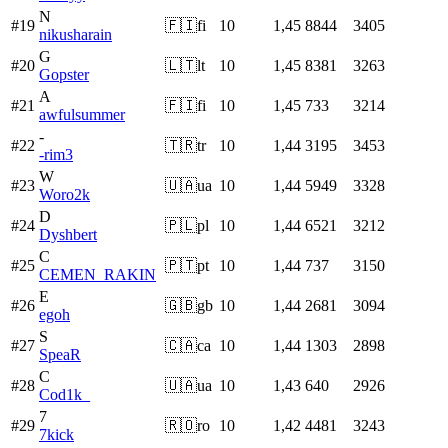
N
#
19
🇫🇮
fi
10
1,45
8844
3405
nikusharain
G
#
20
🇱🇹
lt
10
1,45
8381
3263
Gopster
A
#
21
🇫🇮
fi
10
1,45
733
3214
awfulsummer
-
#
22
🇹🇷
tr
10
1,44
3195
3453
-rim3
W
#
23
🇺🇦
ua
10
1,44
5949
3328
Woro2k
D
#
24
🇵🇱
pl
10
1,44
6521
3212
Dyshbert
C
#
25
🇵🇹
pt
10
1,44
737
3150
CEMEN_RAKIN
E
#
26
🇬🇧
gb
10
1,44
2681
3094
egoh
S
#
27
🇨🇦
ca
10
1,44
1303
2898
SpeaR
C
#
28
🇺🇦
ua
10
1,43
640
2926
Cod1k_
7
#
29
🇷🇴
ro
10
1,42
4481
3243
7kick