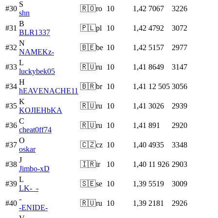
S
#
30
🇷🇴
ro
10
1,42
7067
3226
shn
B
#
31
🇵🇱
pl
10
1,42
4792
3072
BLR1337
N
#
32
🇧🇪
be
10
1,42
5157
2977
NAMEKz-
L
#
33
🇷🇺
ru
10
1,41
8649
3147
luckybek05
H
#
34
🇧🇷
br
10
1,41
12 505
3056
hEAVENACHE11
K
#
35
🇷🇺
ru
10
1,41
3026
2939
KOJIEHbKA
C
#
36
🇷🇺
ru
10
1,41
891
2920
cheat0ff74
O
#
37
🇨🇿
cz
10
1,40
4935
3348
oskar
J
#
38
🇮🇷
ir
10
1,40
11 926
2903
Jimbo-xD
L
#
39
🇸🇪
se
10
1,39
5519
3009
LK-_-
-
#
40
🇷🇺
ru
10
1,39
2181
2926
-ENIDE-