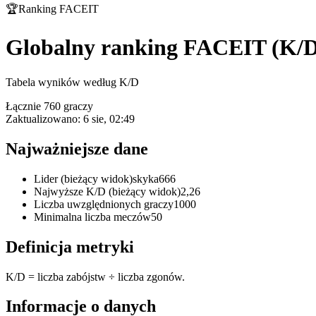
🏆
Ranking FACEIT
Globalny ranking FACEIT (K/
Tabela wyników według K/D
Łącznie 760 graczy
Zaktualizowano: 6 sie, 02:49
Najważniejsze dane
Lider (bieżący widok)
skyka666
Najwyższe K/D (bieżący widok)
2,26
Liczba uwzględnionych graczy
1000
Minimalna liczba meczów
50
Definicja metryki
K/D = liczba zabójstw ÷ liczba zgonów.
Informacje o danych