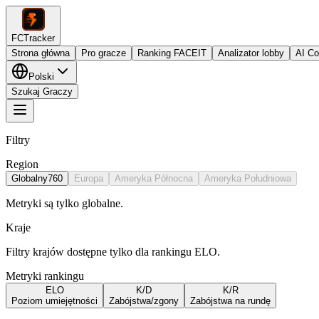
FCTracker
Strona główna
Pro gracze
Ranking FACEIT
Analizator lobby
AI C
Polski
Szukaj Graczy
Filtry
Region
Globalny
760
Europa
Ameryka Północna
Ameryka Południowa
Metryki są tylko globalne.
Kraje
Filtry krajów dostępne tylko dla rankingu ELO.
Metryki rankingu
ELO
K/D
K/R
Poziom umiejętności
Zabójstwa/zgony
Zabójstwa na rundę