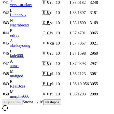
V
#
41
🇷🇺
ru
10
1,38
6182
3248
verso-markov
L
#
42
🇷🇺
ru
10
1,38
1897
3181
Lunnar-_-
N
#
43
🇸🇪
se
10
1,38
1600
3169
Naarnbread
E
#
44
🇮🇸
is
10
1,37
4791
3065
eskyy
A
#
45
🇨🇳
cn
10
1,37
7067
3021
aIaskayoung
F
#
46
🇷🇺
ru
10
1,37
1598
2960
fade666-
A
#
47
🇷🇺
ru
10
1,37
5393
2931
auraa
M
#
48
🇵🇱
pl
10
1,36
2123
3081
mafigod
R
#
49
🇵🇱
pl
10
1,36
10 056
3055
RealBoss
M
#
50
🇷🇺
ru
10
1,36
1203
2989
morphie666
Strona 1 / 16
Poprzednia
Następna