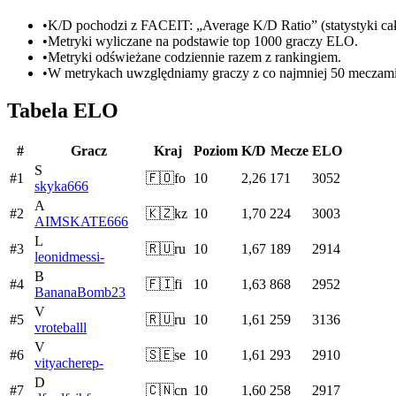
•
K/D pochodzi z FACEIT: „Average K/D Ratio” (statystyki cał
•
Metryki wyliczane na podstawie top 1000 graczy ELO.
•
Metryki odświeżane codziennie razem z rankingiem.
•
W metrykach uwzględniamy graczy z co najmniej 50 meczami
Tabela ELO
#
Gracz
Kraj
Poziom
K/D
Mecze
ELO
S
#
1
🇫🇴
fo
10
2,26
171
3052
skyka666
A
#
2
🇰🇿
kz
10
1,70
224
3003
AIMSKATE666
L
#
3
🇷🇺
ru
10
1,67
189
2914
leonidmessi-
B
#
4
🇫🇮
fi
10
1,63
868
2952
BananaBomb23
V
#
5
🇷🇺
ru
10
1,61
259
3136
vroteballl
V
#
6
🇸🇪
se
10
1,61
293
2910
vityacherep-
D
#
7
🇨🇳
cn
10
1,60
258
2917