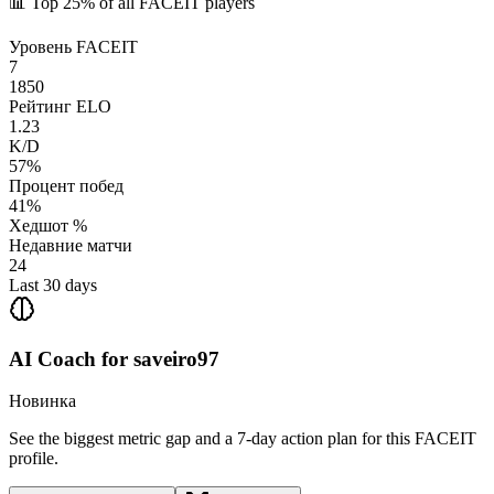
📊
Top 25%
of all FACEIT players
Уровень FACEIT
7
1850
Рейтинг ELO
1.23
K/D
57%
Процент побед
41%
Хедшот %
Недавние матчи
24
Last 30 days
AI Coach for
saveiro97
Новинка
See the biggest metric gap and a 7-day action plan for this FACEIT
profile.