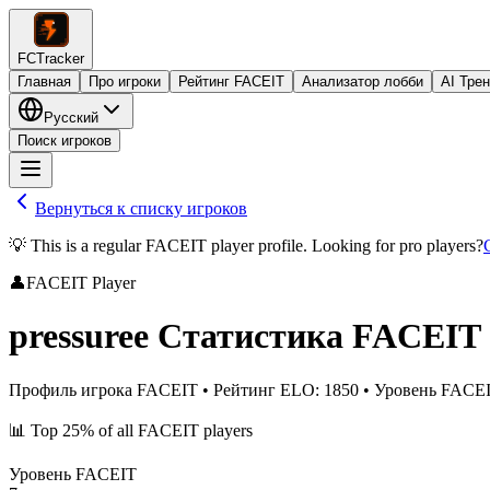
FCTracker
Главная
Про игроки
Рейтинг FACEIT
Анализатор лобби
AI Тре
Русский
Поиск игроков
Вернуться к списку игроков
💡 This is a regular FACEIT player profile. Looking for pro players?
👤
FACEIT Player
pressuree
Статистика FACEIT
Профиль игрока FACEIT
•
Рейтинг ELO
:
1850
•
Уровень FACE
📊
Top 25%
of all FACEIT players
Уровень FACEIT