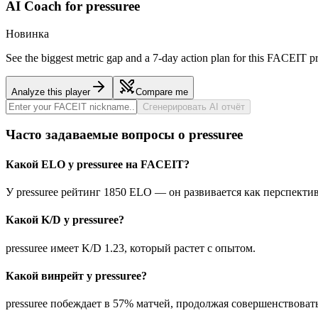
AI Coach for
pressuree
Новинка
See the biggest metric gap and a 7-day action plan for this FACEIT pr
Analyze this player
Compare me
Сгенерировать AI отчёт
Часто задаваемые вопросы о pressuree
Какой ELO у pressuree на FACEIT?
У pressuree рейтинг 1850 ELO — он развивается как перспекти
Какой K/D у pressuree?
pressuree имеет K/D 1.23, который растет с опытом.
Какой винрейт у pressuree?
pressuree побеждает в 57% матчей, продолжая совершенствовать