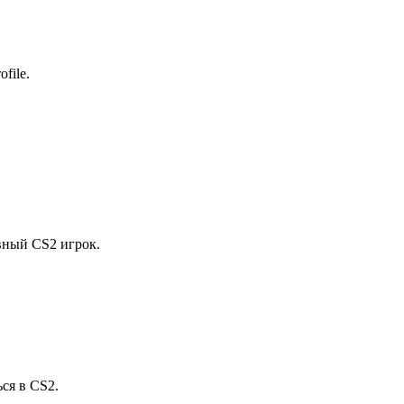
ofile.
вный CS2 игрок.
ся в CS2.