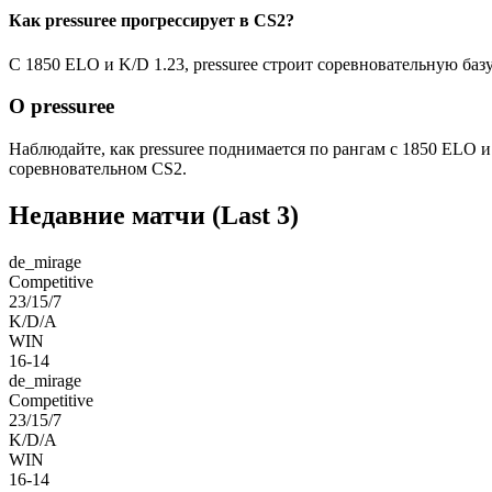
Как pressuree прогрессирует в CS2?
С 1850 ELO и K/D 1.23, pressuree строит соревновательную базу
О pressuree
Наблюдайте, как pressuree поднимается по рангам с 1850 ELO
соревновательном CS2.
Недавние матчи
(Last 3)
de_mirage
Competitive
23/15/7
K/D/A
WIN
16-14
de_mirage
Competitive
23/15/7
K/D/A
WIN
16-14