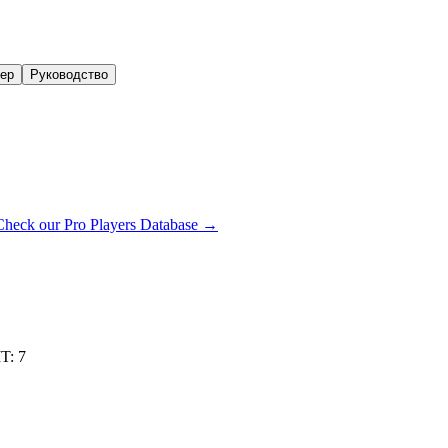
нер
Руководство
Check our Pro Players Database →
IT
:
7