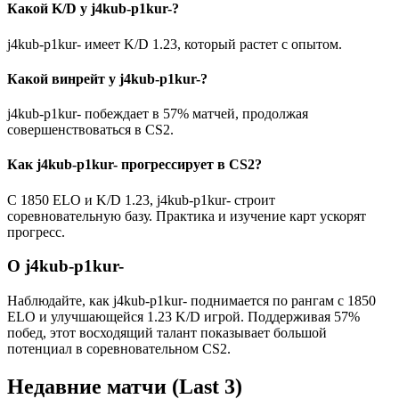
Какой K/D у j4kub-p1kur-?
j4kub-p1kur- имеет K/D 1.23, который растет с опытом.
Какой винрейт у j4kub-p1kur-?
j4kub-p1kur- побеждает в 57% матчей, продолжая
совершенствоваться в CS2.
Как j4kub-p1kur- прогрессирует в CS2?
С 1850 ELO и K/D 1.23, j4kub-p1kur- строит
соревновательную базу. Практика и изучение карт ускорят
прогресс.
О j4kub-p1kur-
Наблюдайте, как j4kub-p1kur- поднимается по рангам с 1850
ELO и улучшающейся 1.23 K/D игрой. Поддерживая 57%
побед, этот восходящий талант показывает большой
потенциал в соревновательном CS2.
Недавние матчи
(Last 3)