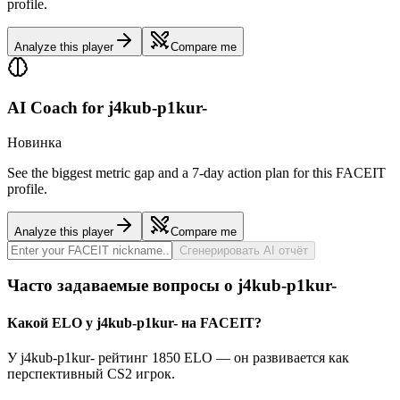
profile.
Analyze this player
Compare me
AI Coach for
j4kub-p1kur-
Новинка
See the biggest metric gap and a 7-day action plan for this FACEIT
profile.
Analyze this player
Compare me
Сгенерировать AI отчёт
Часто задаваемые вопросы о j4kub-p1kur-
Какой ELO у j4kub-p1kur- на FACEIT?
У j4kub-p1kur- рейтинг 1850 ELO — он развивается как
перспективный CS2 игрок.