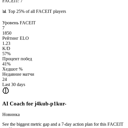
FACEIT
:
7
📊
Top 25%
of all FACEIT players
Уровень FACEIT
7
1850
Рейтинг ELO
1.23
K/D
57%
Процент побед
41%
Хедшот %
Недавние матчи
24
Last 30 days
AI Coach for
j4kub-p1kur-
Новинка
See the biggest metric gap and a 7-day action plan for this FACEIT