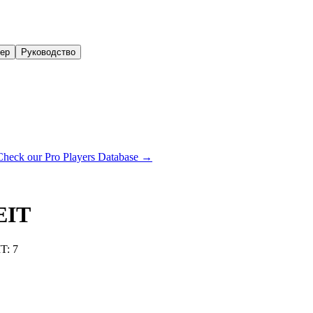
нер
Руководство
Check our Pro Players Database →
EIT
IT
:
7