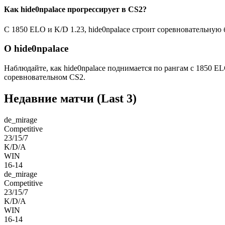
Как hide0npalace прогрессирует в CS2?
С 1850 ELO и K/D 1.23, hide0npalace строит соревновательную б
О hide0npalace
Наблюдайте, как hide0npalace поднимается по рангам с 1850 
соревновательном CS2.
Недавние матчи
(Last 3)
de_mirage
Competitive
23/15/7
K/D/A
WIN
16-14
de_mirage
Competitive
23/15/7
K/D/A
WIN
16-14