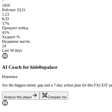
7
1850
Рейтинг ELO
1.23
K/D
57%
Процент побед
41%
Хедшот %
Недавние матчи
24
Last 30 days
AI Coach for
hide0npalace
Новинка
See the biggest metric gap and a 7-day action plan for this FACEIT pr
Analyze this player
Compare me