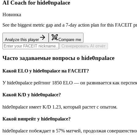
AI Coach for
hide0npalace
Новинка
See the biggest metric gap and a 7-day action plan for this FACEIT pr
Analyze this player
Compare me
Сгенерировать AI отчёт
Часто задаваемые вопросы о hide0npalace
Какой ELO у hide0npalace на FACEIT?
У hide0npalace рейтинг 1850 ELO — он развивается как персп
Какой K/D у hide0npalace?
hide0npalace имеет K/D 1.23, который растет с опытом.
Какой винрейт у hide0npalace?
hide0npalace побеждает в 57% матчей, продолжая совершенство