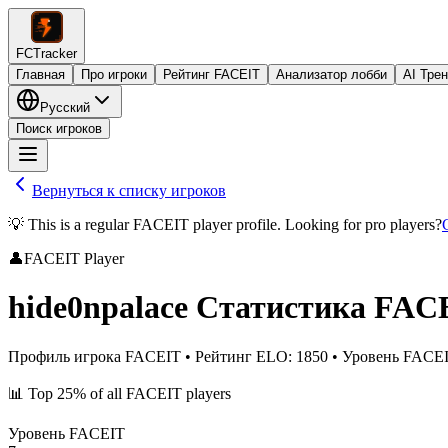
FCTracker
Главная
Про игроки
Рейтинг FACEIT
Анализатор лобби
AI Тре
Русский
Поиск игроков
Вернуться к списку игроков
💡 This is a regular FACEIT player profile. Looking for pro players?
👤
FACEIT Player
hide0npalace
Статистика FAC
Профиль игрока FACEIT
•
Рейтинг ELO
:
1850
•
Уровень FACE
📊
Top 25%
of all FACEIT players
Уровень FACEIT