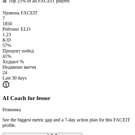
📊
Top 25%
of all FACEIT players
Уровень FACEIT
7
1850
Рейтинг ELO
1.23
K/D
57%
Процент побед
41%
Хедшот %
Недавние матчи
24
Last 30 days
AI Coach for
fessor
Новинка
See the biggest metric gap and a 7-day action plan for this FACEIT
profile.