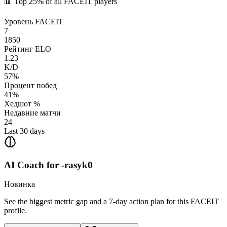
📊
Top 25%
of all FACEIT players
Уровень FACEIT
7
1850
Рейтинг ELO
1.23
K/D
57%
Процент побед
41%
Хедшот %
Недавние матчи
24
Last 30 days
AI Coach for
-rasyk0
Новинка
See the biggest metric gap and a 7-day action plan for this FACEIT
profile.