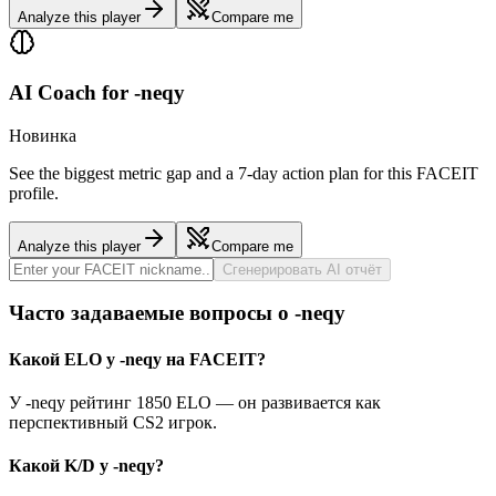
Analyze this player
Compare me
AI Coach for
-neqy
Новинка
See the biggest metric gap and a 7-day action plan for this FACEIT
profile.
Analyze this player
Compare me
Сгенерировать AI отчёт
Часто задаваемые вопросы о -neqy
Какой ELO у -neqy на FACEIT?
У -neqy рейтинг 1850 ELO — он развивается как
перспективный CS2 игрок.
Какой K/D у -neqy?