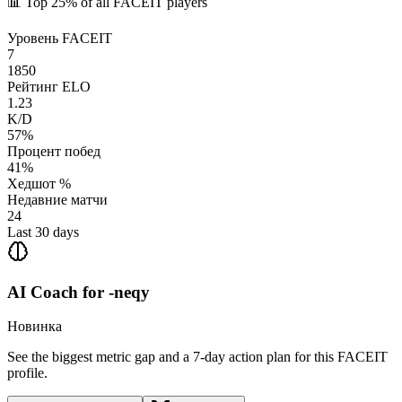
📊
Top 25%
of all FACEIT players
Уровень FACEIT
7
1850
Рейтинг ELO
1.23
K/D
57%
Процент побед
41%
Хедшот %
Недавние матчи
24
Last 30 days
AI Coach for
-neqy
Новинка
See the biggest metric gap and a 7-day action plan for this FACEIT
profile.