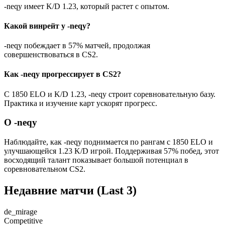
-neqy имеет K/D 1.23, который растет с опытом.
Какой винрейт у -neqy?
-neqy побеждает в 57% матчей, продолжая
совершенствоваться в CS2.
Как -neqy прогрессирует в CS2?
С 1850 ELO и K/D 1.23, -neqy строит соревновательную базу.
Практика и изучение карт ускорят прогресс.
О -neqy
Наблюдайте, как -neqy поднимается по рангам с 1850 ELO и
улучшающейся 1.23 K/D игрой. Поддерживая 57% побед, этот
восходящий талант показывает большой потенциал в
соревновательном CS2.
Недавние матчи
(Last 3)
de_mirage
Competitive