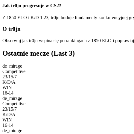
Jak tr0jn progresuje w CS2?
Z 1850 ELO i K/D 1.23, tr0jn buduje fundamenty konkurencyjnej gry
O tr0jn
Obserwuj jak tr0jn wspina się po rankingach z 1850 ELO i poprawia
Ostatnie mecze
(Last 3)
de_mirage
Competitive
23/15/7
K/D/A
WIN
16-14
de_mirage
Competitive
23/15/7
K/D/A
WIN
16-14
de_mirage