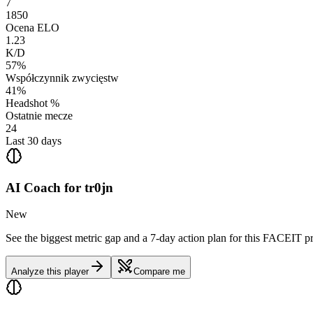
7
1850
Ocena ELO
1.23
K/D
57%
Współczynnik zwycięstw
41%
Headshot %
Ostatnie mecze
24
Last 30 days
AI Coach for
tr0jn
New
See the biggest metric gap and a 7-day action plan for this FACEIT pr
Analyze this player
Compare me