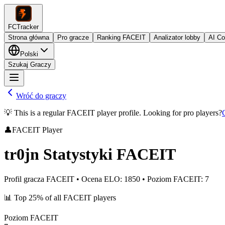
FCTracker
Strona główna
Pro gracze
Ranking FACEIT
Analizator lobby
AI C
Polski
Szukaj Graczy
Wróć do graczy
💡 This is a regular FACEIT player profile. Looking for pro players?
👤
FACEIT Player
tr0jn
Statystyki FACEIT
Profil gracza FACEIT
•
Ocena ELO
:
1850
•
Poziom FACEIT
:
7
📊
Top 25%
of all FACEIT players
Poziom FACEIT