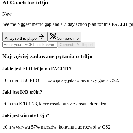
AI Coach for
tr0jn
New
See the biggest metric gap and a 7-day action plan for this FACEIT pr
Analyze this player
Compare me
Generate AI Report
Najczęściej zadawane pytania o tr0jn
Jakie jest ELO tr0jn na FACEIT?
tr0jn ma 1850 ELO — rozwija się jako obiecujący gracz CS2.
Jaki jest K/D tr0jn?
tr0jn ma K/D 1.23, który rośnie wraz z doświadczeniem.
Jaki jest winrate tr0jn?
tr0jn wygrywa 57% meczów, kontynuując rozwój w CS2.