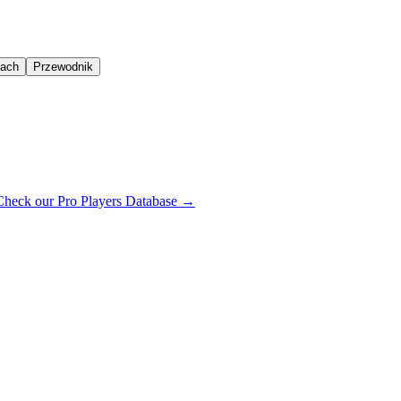
oach
Przewodnik
Check our Pro Players Database →