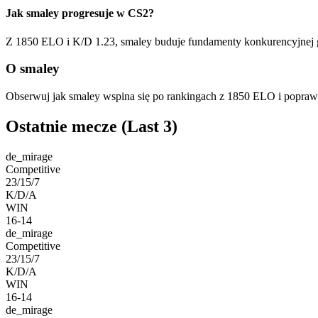
Jak smaley progresuje w CS2?
Z 1850 ELO i K/D 1.23, smaley buduje fundamenty konkurencyjnej gr
O smaley
Obserwuj jak smaley wspina się po rankingach z 1850 ELO i popraw
Ostatnie mecze
(Last 3)
de_mirage
Competitive
23/15/7
K/D/A
WIN
16-14
de_mirage
Competitive
23/15/7
K/D/A
WIN
16-14
de_mirage