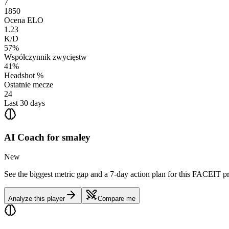
7
1850
Ocena ELO
1.23
K/D
57%
Współczynnik zwycięstw
41%
Headshot %
Ostatnie mecze
24
Last 30 days
AI Coach for
smaley
New
See the biggest metric gap and a 7-day action plan for this FACEIT pr
Analyze this player
Compare me