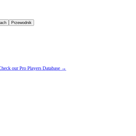
oach
Przewodnik
Check our Pro Players Database →