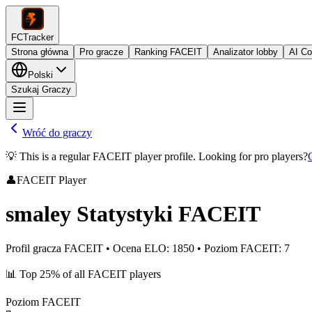
FCTracker
Strona główna
Pro gracze
Ranking FACEIT
Analizator lobby
AI C
Polski
Szukaj Graczy
Wróć do graczy
💡 This is a regular FACEIT player profile. Looking for pro players?
👤
FACEIT Player
smaley
Statystyki FACEIT
Profil gracza FACEIT
•
Ocena ELO
:
1850
•
Poziom FACEIT
:
7
📊
Top 25%
of all FACEIT players
Poziom FACEIT