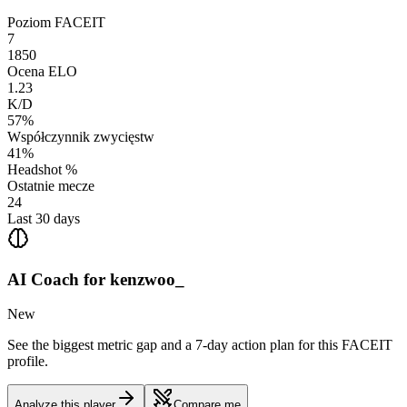
Poziom FACEIT
7
1850
Ocena ELO
1.23
K/D
57%
Współczynnik zwycięstw
41%
Headshot %
Ostatnie mecze
24
Last 30 days
AI Coach for
kenzwoo_
New
See the biggest metric gap and a 7-day action plan for this FACEIT
profile.
Analyze this player
Compare me