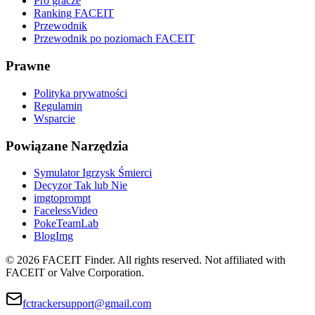
Pro gracze
Ranking FACEIT
Przewodnik
Przewodnik po poziomach FACEIT
Prawne
Polityka prywatności
Regulamin
Wsparcie
Powiązane Narzędzia
Symulator Igrzysk Śmierci
Decyzor Tak lub Nie
imgtoprompt
FacelessVideo
PokeTeamLab
BlogImg
©
2026
FACEIT Finder
.
All rights reserved. Not affiliated with
FACEIT or Valve Corporation.
fctrackersupport@gmail.com