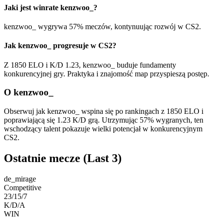
Jaki jest winrate kenzwoo_?
kenzwoo_ wygrywa 57% meczów, kontynuując rozwój w CS2.
Jak kenzwoo_ progresuje w CS2?
Z 1850 ELO i K/D 1.23, kenzwoo_ buduje fundamenty
konkurencyjnej gry. Praktyka i znajomość map przyspieszą postęp.
O kenzwoo_
Obserwuj jak kenzwoo_ wspina się po rankingach z 1850 ELO i
poprawiającą się 1.23 K/D grą. Utrzymując 57% wygranych, ten
wschodzący talent pokazuje wielki potencjał w konkurencyjnym
CS2.
Ostatnie mecze
(Last 3)
de_mirage
Competitive
23/15/7
K/D/A
WIN