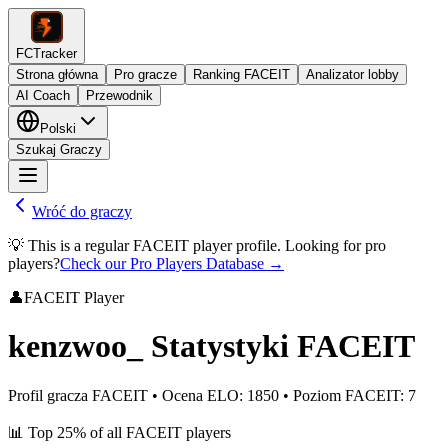
FCTracker
Strona główna
Pro gracze
Ranking FACEIT
Analizator lobby
AI Coach
Przewodnik
Polski
Szukaj Graczy
Wróć do graczy
💡 This is a regular FACEIT player profile. Looking for pro
players?
Check our Pro Players Database →
👤
FACEIT Player
kenzwoo_
Statystyki FACEIT
Profil gracza FACEIT
•
Ocena ELO
:
1850
•
Poziom FACEIT
:
7
📊
Top 25%
of all FACEIT players