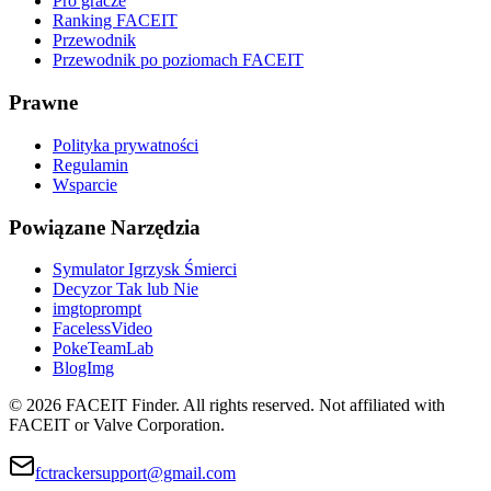
Pro gracze
Ranking FACEIT
Przewodnik
Przewodnik po poziomach FACEIT
Prawne
Polityka prywatności
Regulamin
Wsparcie
Powiązane Narzędzia
Symulator Igrzysk Śmierci
Decyzor Tak lub Nie
imgtoprompt
FacelessVideo
PokeTeamLab
BlogImg
©
2026
FACEIT Finder
.
All rights reserved. Not affiliated with
FACEIT or Valve Corporation.
fctrackersupport@gmail.com