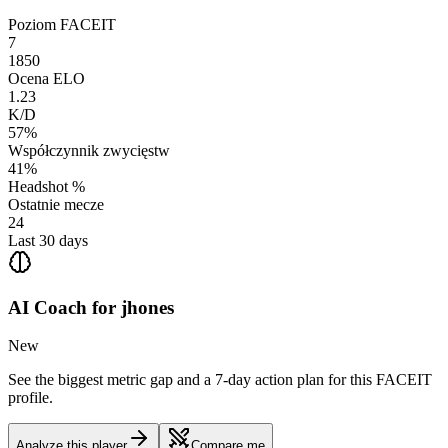
Poziom FACEIT
7
1850
Ocena ELO
1.23
K/D
57%
Współczynnik zwycięstw
41%
Headshot %
Ostatnie mecze
24
Last 30 days
AI Coach for
jhones
New
See the biggest metric gap and a 7-day action plan for this FACEIT
profile.
Analyze this player
Compare me