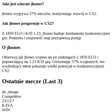
Jaki jest winrate jhones?
jhones wygrywa 57% meczów, kontynuując rozwój w CS2.
Jak jhones progresuje w CS2?
Z 1850 ELO i K/D 1.23, jhones buduje fundamenty konkurencyjnej
gry. Praktyka i znajomość map przyspieszą postęp.
O jhones
Obserwuj jak jhones wspina się po rankingach z 1850 ELO i
poprawiającą się 1.23 K/D grą. Utrzymując 57% wygranych, ten
wschodzący talent pokazuje wielki potencjał w konkurencyjnym
CS2.
Ostatnie mecze
(Last 3)
de_mirage
Competitive
23/15/7
K/D/A
WIN