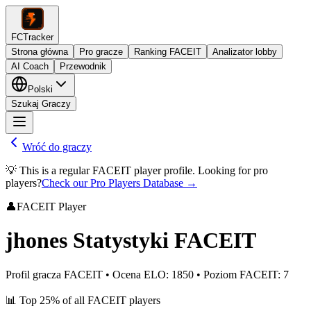
FCTracker
Strona główna
Pro gracze
Ranking FACEIT
Analizator lobby
AI Coach
Przewodnik
Polski
Szukaj Graczy
Wróć do graczy
💡 This is a regular FACEIT player profile. Looking for pro
players?
Check our Pro Players Database →
👤
FACEIT Player
jhones
Statystyki FACEIT
Profil gracza FACEIT
•
Ocena ELO
:
1850
•
Poziom FACEIT
:
7
📊
Top 25%
of all FACEIT players