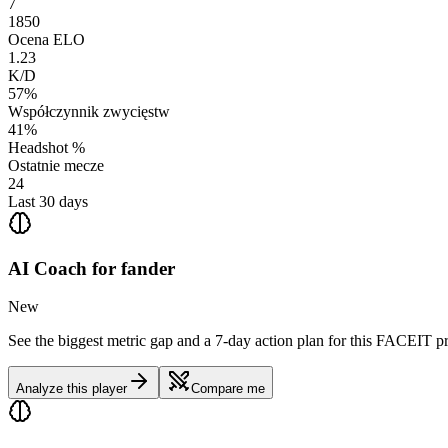
7
1850
Ocena ELO
1.23
K/D
57%
Współczynnik zwycięstw
41%
Headshot %
Ostatnie mecze
24
Last 30 days
AI Coach for
fander
New
See the biggest metric gap and a 7-day action plan for this FACEIT pr
Analyze this player
Compare me