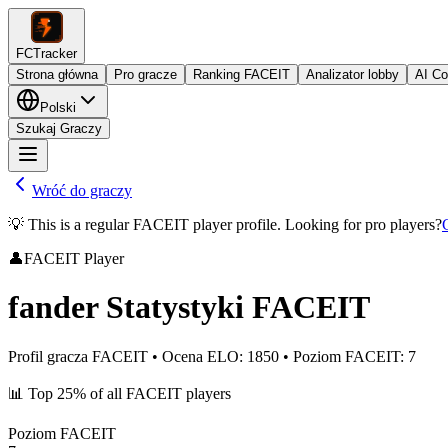
FCTracker
Strona główna
Pro gracze
Ranking FACEIT
Analizator lobby
AI C
Polski
Szukaj Graczy
Wróć do graczy
💡 This is a regular FACEIT player profile. Looking for pro players?
👤
FACEIT Player
fander
Statystyki FACEIT
Profil gracza FACEIT
•
Ocena ELO
:
1850
•
Poziom FACEIT
:
7
📊
Top 25%
of all FACEIT players
Poziom FACEIT