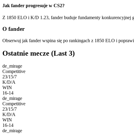
Jak fander progresuje w CS2?
Z 1850 ELO i K/D 1.23, fander buduje fundamenty konkurencyjnej gr
O fander
Obserwuj jak fander wspina się po rankingach z 1850 ELO i popraw
Ostatnie mecze
(Last 3)
de_mirage
Competitive
23/15/7
K/D/A
WIN
16-14
de_mirage
Competitive
23/15/7
K/D/A
WIN
16-14
de_mirage