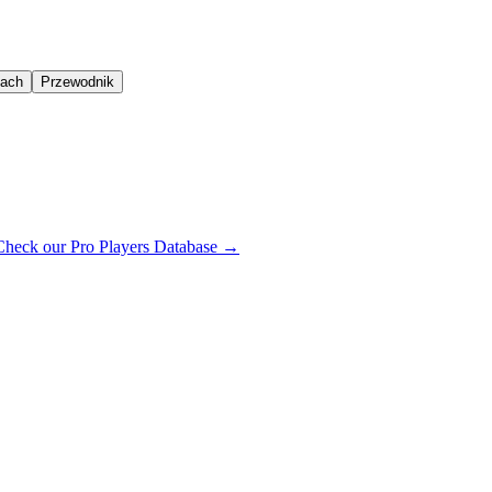
oach
Przewodnik
Check our Pro Players Database →