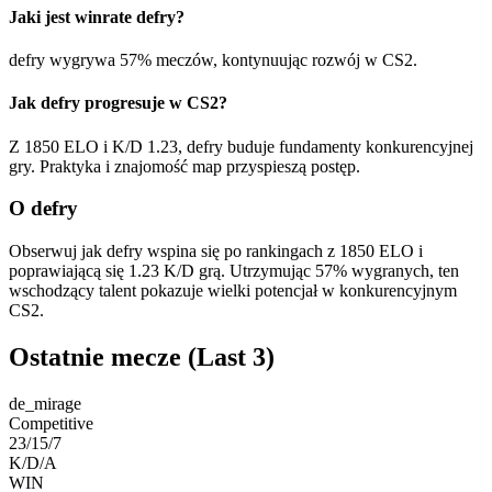
Jaki jest winrate defry?
defry wygrywa 57% meczów, kontynuując rozwój w CS2.
Jak defry progresuje w CS2?
Z 1850 ELO i K/D 1.23, defry buduje fundamenty konkurencyjnej
gry. Praktyka i znajomość map przyspieszą postęp.
O defry
Obserwuj jak defry wspina się po rankingach z 1850 ELO i
poprawiającą się 1.23 K/D grą. Utrzymując 57% wygranych, ten
wschodzący talent pokazuje wielki potencjał w konkurencyjnym
CS2.
Ostatnie mecze
(Last 3)
de_mirage
Competitive
23/15/7
K/D/A
WIN