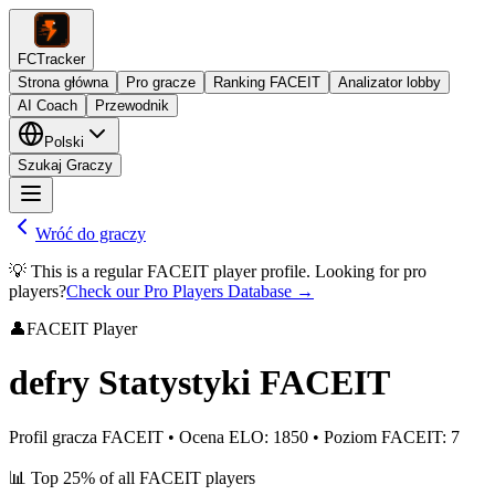
FCTracker
Strona główna
Pro gracze
Ranking FACEIT
Analizator lobby
AI Coach
Przewodnik
Polski
Szukaj Graczy
Wróć do graczy
💡 This is a regular FACEIT player profile. Looking for pro
players?
Check our Pro Players Database →
👤
FACEIT Player
defry
Statystyki FACEIT
Profil gracza FACEIT
•
Ocena ELO
:
1850
•
Poziom FACEIT
:
7
📊
Top 25%
of all FACEIT players