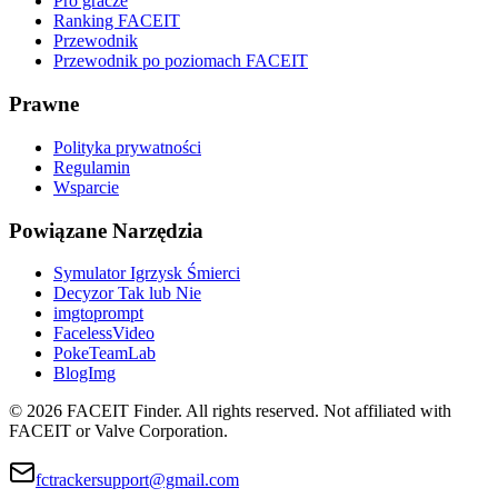
Pro gracze
Ranking FACEIT
Przewodnik
Przewodnik po poziomach FACEIT
Prawne
Polityka prywatności
Regulamin
Wsparcie
Powiązane Narzędzia
Symulator Igrzysk Śmierci
Decyzor Tak lub Nie
imgtoprompt
FacelessVideo
PokeTeamLab
BlogImg
©
2026
FACEIT Finder
.
All rights reserved. Not affiliated with
FACEIT or Valve Corporation.
fctrackersupport@gmail.com