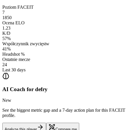
Poziom FACEIT
7
1850
Ocena ELO
1.23
K/D
57%
Współczynnik zwycięstw
41%
Headshot %
Ostatnie mecze
24
Last 30 days
AI Coach for
defry
New
See the biggest metric gap and a 7-day action plan for this FACEIT
profile.
Analyze this player
Compare me