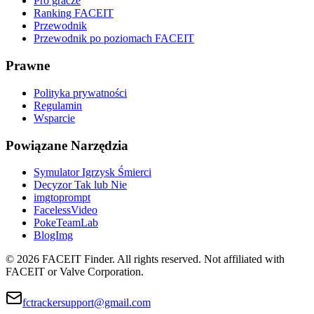
Pro gracze
Ranking FACEIT
Przewodnik
Przewodnik po poziomach FACEIT
Prawne
Polityka prywatności
Regulamin
Wsparcie
Powiązane Narzędzia
Symulator Igrzysk Śmierci
Decyzor Tak lub Nie
imgtoprompt
FacelessVideo
PokeTeamLab
BlogImg
©
2026
FACEIT Finder
.
All rights reserved. Not affiliated with
FACEIT or Valve Corporation.
fctrackersupport@gmail.com