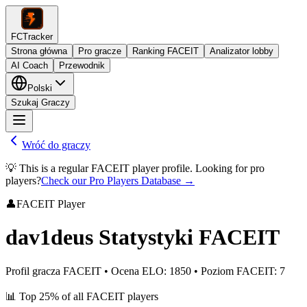
FCTracker
Strona główna
Pro gracze
Ranking FACEIT
Analizator lobby
AI Coach
Przewodnik
Polski
Szukaj Graczy
Wróć do graczy
💡 This is a regular FACEIT player profile. Looking for pro
players?
Check our Pro Players Database →
👤
FACEIT Player
dav1deus
Statystyki FACEIT
Profil gracza FACEIT
•
Ocena ELO
:
1850
•
Poziom FACEIT
:
7
📊
Top 25%
of all FACEIT players