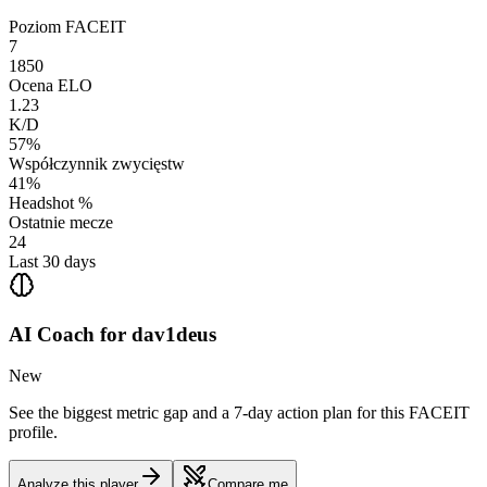
Poziom FACEIT
7
1850
Ocena ELO
1.23
K/D
57%
Współczynnik zwycięstw
41%
Headshot %
Ostatnie mecze
24
Last 30 days
AI Coach for
dav1deus
New
See the biggest metric gap and a 7-day action plan for this FACEIT
profile.
Analyze this player
Compare me