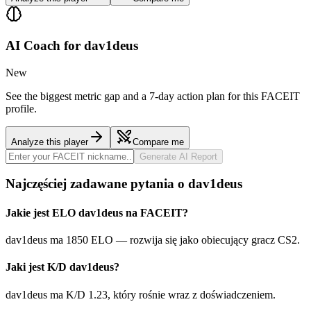
AI Coach for
dav1deus
New
See the biggest metric gap and a 7-day action plan for this FACEIT
profile.
Analyze this player
Compare me
Generate AI Report
Najczęściej zadawane pytania o dav1deus
Jakie jest ELO dav1deus na FACEIT?
dav1deus ma 1850 ELO — rozwija się jako obiecujący gracz CS2.
Jaki jest K/D dav1deus?
dav1deus ma K/D 1.23, który rośnie wraz z doświadczeniem.