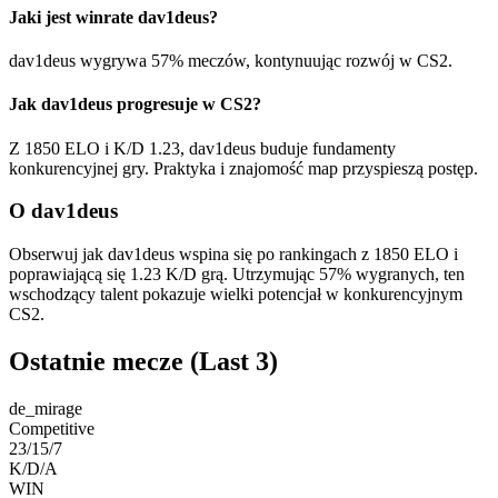
Jaki jest winrate dav1deus?
dav1deus wygrywa 57% meczów, kontynuując rozwój w CS2.
Jak dav1deus progresuje w CS2?
Z 1850 ELO i K/D 1.23, dav1deus buduje fundamenty
konkurencyjnej gry. Praktyka i znajomość map przyspieszą postęp.
O dav1deus
Obserwuj jak dav1deus wspina się po rankingach z 1850 ELO i
poprawiającą się 1.23 K/D grą. Utrzymując 57% wygranych, ten
wschodzący talent pokazuje wielki potencjał w konkurencyjnym
CS2.
Ostatnie mecze
(Last 3)
de_mirage
Competitive
23/15/7
K/D/A
WIN