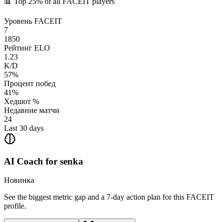
📊
Top 25%
of all FACEIT players
Уровень FACEIT
7
1850
Рейтинг ELO
1.23
K/D
57%
Процент побед
41%
Хедшот %
Недавние матчи
24
Last 30 days
AI Coach for
senka
Новинка
See the biggest metric gap and a 7-day action plan for this FACEIT
profile.