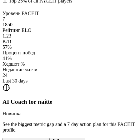
📊
Top 25%
of all FACEIT players
Уровень FACEIT
7
1850
Рейтинг ELO
1.23
K/D
57%
Процент побед
41%
Хедшот %
Недавние матчи
24
Last 30 days
AI Coach for
naitte
Новинка
See the biggest metric gap and a 7-day action plan for this FACEIT
profile.