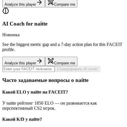
Analyze this player
Compare me
AI Coach for
naitte
Новинка
See the biggest metric gap and a 7-day action plan for this FACEIT
profile.
Analyze this player
Compare me
Сгенерировать AI отчёт
Часто задаваемые вопросы о naitte
Какой ELO у naitte на FACEIT?
У naitte рейтинг 1850 ELO — он развивается как
перспективный CS2 игрок.
Какой K/D у naitte?