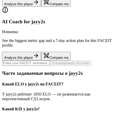
Analyze this player
Compare me
AI Coach for
jayy2s
Новинка
See the biggest metric gap and a 7-day action plan for this FACEIT
profile.
Analyze this player
Compare me
Сгенерировать AI отчёт
Часто задаваемые вопросы о jayy2s
Какой ELO у jayy2s на FACEIT?
У jayy2s рейтинг 1850 ELO — он развивается как
перспективный CS2 игрок.
Какой K/D у jayy2s?