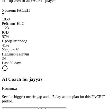
📊
Top 25%
of all FACEIT players
Уровень FACEIT
7
1850
Рейтинг ELO
1.23
K/D
57%
Процент побед
41%
Хедшот %
Недавние матчи
24
Last 30 days
AI Coach for
jayy2s
Новинка
See the biggest metric gap and a 7-day action plan for this FACEIT
profile.