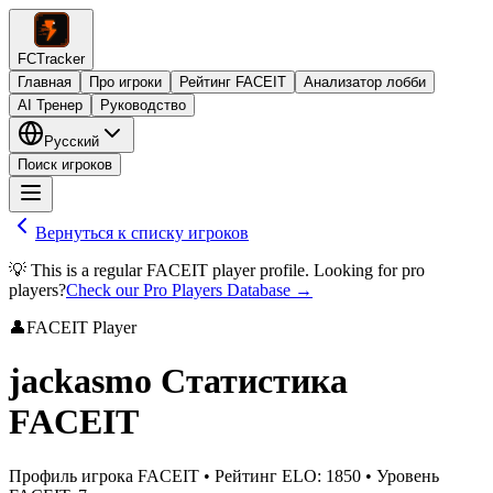
FCTracker
Главная
Про игроки
Рейтинг FACEIT
Анализатор лобби
AI Тренер
Руководство
Русский
Поиск игроков
Вернуться к списку игроков
💡 This is a regular FACEIT player profile. Looking for pro
players?
Check our Pro Players Database →
👤
FACEIT Player
jackasmo
Статистика
FACEIT
Профиль игрока FACEIT
•
Рейтинг ELO
:
1850
•
Уровень