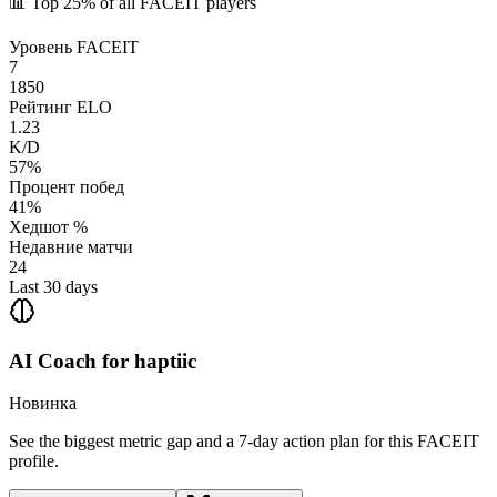
📊
Top 25%
of all FACEIT players
Уровень FACEIT
7
1850
Рейтинг ELO
1.23
K/D
57%
Процент побед
41%
Хедшот %
Недавние матчи
24
Last 30 days
AI Coach for
haptiic
Новинка
See the biggest metric gap and a 7-day action plan for this FACEIT
profile.