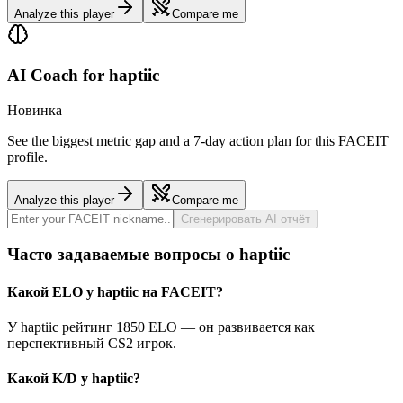
Analyze this player
Compare me
AI Coach for
haptiic
Новинка
See the biggest metric gap and a 7-day action plan for this FACEIT
profile.
Analyze this player
Compare me
Сгенерировать AI отчёт
Часто задаваемые вопросы о haptiic
Какой ELO у haptiic на FACEIT?
У haptiic рейтинг 1850 ELO — он развивается как
перспективный CS2 игрок.
Какой K/D у haptiic?