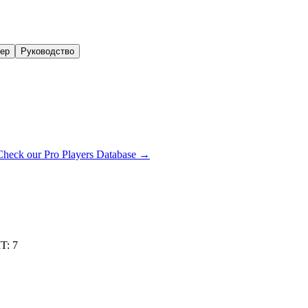
нер
Руководство
Check our Pro Players Database →
IT
:
7