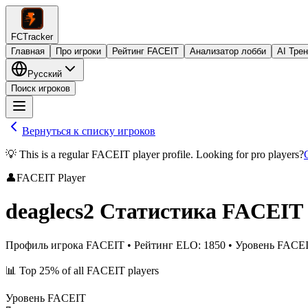
FCTracker
Главная
Про игроки
Рейтинг FACEIT
Анализатор лобби
AI Тре
Русский
Поиск игроков
Вернуться к списку игроков
💡 This is a regular FACEIT player profile. Looking for pro players?
👤
FACEIT Player
deaglecs2
Статистика FACEIT
Профиль игрока FACEIT
•
Рейтинг ELO
:
1850
•
Уровень FACE
📊
Top 25%
of all FACEIT players
Уровень FACEIT