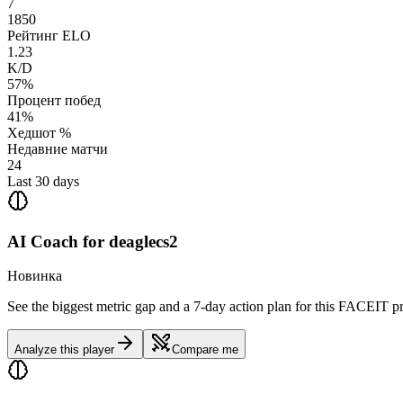
7
1850
Рейтинг ELO
1.23
K/D
57%
Процент побед
41%
Хедшот %
Недавние матчи
24
Last 30 days
AI Coach for
deaglecs2
Новинка
See the biggest metric gap and a 7-day action plan for this FACEIT pr
Analyze this player
Compare me