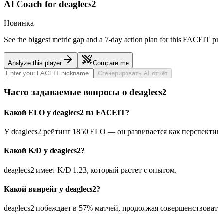
AI Coach for
deaglecs2
Новинка
See the biggest metric gap and a 7-day action plan for this FACEIT pr
Analyze this player
Compare me
Сгенерировать AI отчёт
Часто задаваемые вопросы о deaglecs2
Какой ELO у deaglecs2 на FACEIT?
У deaglecs2 рейтинг 1850 ELO — он развивается как перспект
Какой K/D у deaglecs2?
deaglecs2 имеет K/D 1.23, который растет с опытом.
Какой винрейт у deaglecs2?
deaglecs2 побеждает в 57% матчей, продолжая совершенствоват