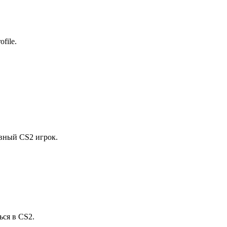
ofile.
ивный CS2 игрок.
ься в CS2.