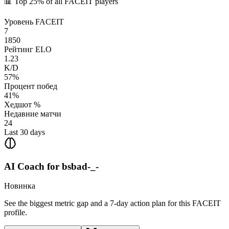
📊
Top 25%
of all FACEIT players
Уровень FACEIT
7
1850
Рейтинг ELO
1.23
K/D
57%
Процент побед
41%
Хедшот %
Недавние матчи
24
Last 30 days
AI Coach for
bsbad-_-
Новинка
See the biggest metric gap and a 7-day action plan for this FACEIT
profile.