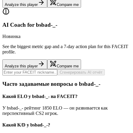
Analyze this player
Compare me
AI Coach for
bsbad-_-
Новинка
See the biggest metric gap and a 7-day action plan for this FACEIT
profile.
Analyze this player
Compare me
Сгенерировать AI отчёт
Часто задаваемые вопросы о bsbad-_-
Какой ELO у bsbad-_- на FACEIT?
У bsbad-_- рейтинг 1850 ELO — он развивается как
перспективный CS2 игрок.
Какой K/D у bsbad-_-?