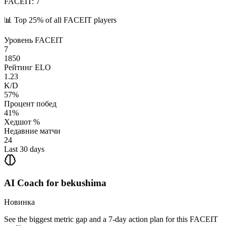
FACEIT
:
7
📊
Top 25%
of all FACEIT players
Уровень FACEIT
7
1850
Рейтинг ELO
1.23
K/D
57%
Процент побед
41%
Хедшот %
Недавние матчи
24
Last 30 days
AI Coach for
bekushima
Новинка
See the biggest metric gap and a 7-day action plan for this FACEIT