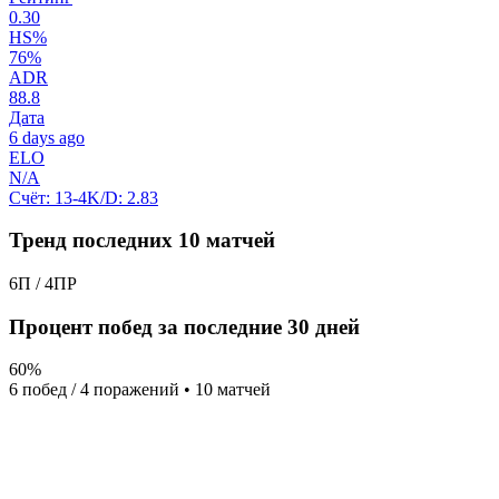
0.30
HS%
76%
ADR
88.8
Дата
6 days ago
ELO
N/A
Счёт:
13-4
K/D:
2.83
Тренд последних 10 матчей
6П / 4ПР
Процент побед за последние 30 дней
60%
6 побед / 4 поражений • 10 матчей