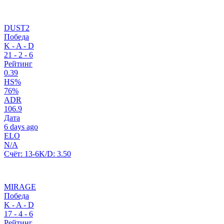
DUST2
Победа
K - A - D
21
-
2
-
6
Рейтинг
0.39
HS%
76%
ADR
106.9
Дата
6 days ago
ELO
N/A
Счёт:
13-6
K/D:
3.50
MIRAGE
Победа
K - A - D
17
-
4
-
6
Рейтинг