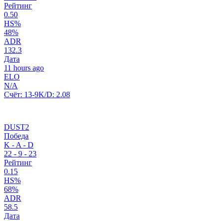
Рейтинг
0.50
HS%
48%
ADR
132.3
Дата
11 hours ago
ELO
N/A
Счёт:
13-9
K/D:
2.08
DUST2
Победа
K - A - D
22
-
9
-
23
Рейтинг
0.15
HS%
68%
ADR
58.5
Дата