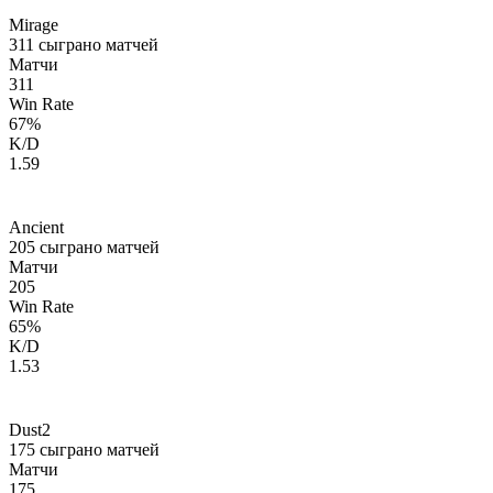
Mirage
311
сыграно матчей
Матчи
311
Win Rate
67
%
K/D
1.59
Ancient
205
сыграно матчей
Матчи
205
Win Rate
65
%
K/D
1.53
Dust2
175
сыграно матчей
Матчи
175