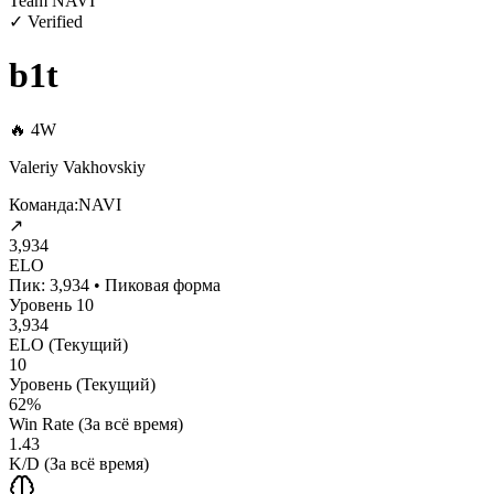
Team NAVI
✓ Verified
b1t
🔥
4
W
Valeriy Vakhovskiy
Команда:
NAVI
↗
3,934
ELO
Пик:
3,934
•
Пиковая форма
Уровень
10
3,934
ELO (Текущий)
10
Уровень (Текущий)
62%
Win Rate (За всё время)
1.43
K/D (За всё время)