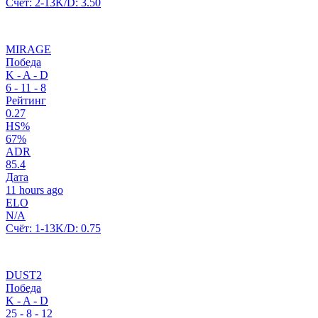
Счёт:
2-13
K/D:
3.50
MIRAGE
Победа
K - A - D
6
-
11
-
8
Рейтинг
0.27
HS%
67%
ADR
85.4
Дата
11 hours ago
ELO
N/A
Счёт:
1-13
K/D:
0.75
DUST2
Победа
K - A - D
25
-
8
-
12