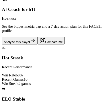
AI Coach for
b1t
Новинка
See the biggest metric gap and a 7-day action plan for this FACEIT
profile.
Analyze this player
Compare me
📈
Hot Streak
Recent Performance
Win Rate
60
%
Recent Games
10
Win Streak
4
games
➡️
ELO
Stable