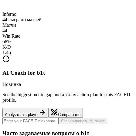
Inferno
44
сыграно матчей
Матчи
44
Win Rate
68
%
K/D
1.46
AI Coach for
b1t
Новинка
See the biggest metric gap and a 7-day action plan for this FACEIT
profile.
Analyze this player
Compare me
Сгенерировать AI отчёт
Часто задаваемые вопросы о b1t