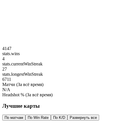
4147
stats.wins
4
stats.currentWinStreak
27
stats.longestWinStreak
6711
Матчи
(За всё время)
N/A
Headshot %
(За всё время)
Лучшие карты
По матчам
По Win Rate
По K/D
Развернуть все