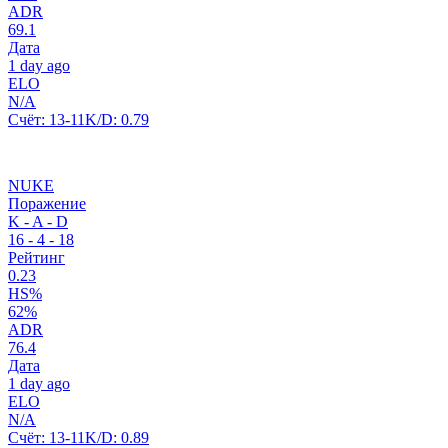
ADR
69.1
Дата
1 day ago
ELO
N/A
Счёт:
13-11
K/D:
0.79
NUKE
Поражение
K - A - D
16
-
4
-
18
Рейтинг
0.23
HS%
62%
ADR
76.4
Дата
1 day ago
ELO
N/A
Счёт:
13-11
K/D:
0.89