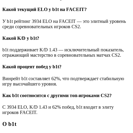
Какой текущий ELO у b1t на FACEIT?
У b1t рейтинг 3934 ELO на FACEIT — это элитный уровень
среди соревновательных игроков CS2.
Какой K/D у b1t?
b1t поддерживает K/D 1.43 — исключительный показатель,
отражающий мастерство в соревновательных матчах CS2.
Какой процент побед у b1t?
Винрейт b1t составляет 62%, что подтверждает стабильную
игру высочайшего уровня.
Как b1t соотносится с другими топ-игроками CS2?
С 3934 ELO, K/D 1.43 и 62% побед, b1t входит в элиту
игроков FACEIT.
О b1t