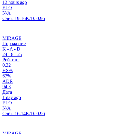
12 hours ago
ELO
N/A
Счёт:
19-16
K/D:
0.96
MIRAGE
Поражение
K - A - D
24
-
8
-
25
Рейтинг
0.32
HS%
67%
ADR
94.3
Дата
1 day ago
ELO
N/A
Счёт:
16-14
K/D:
0.96
MIRAGE