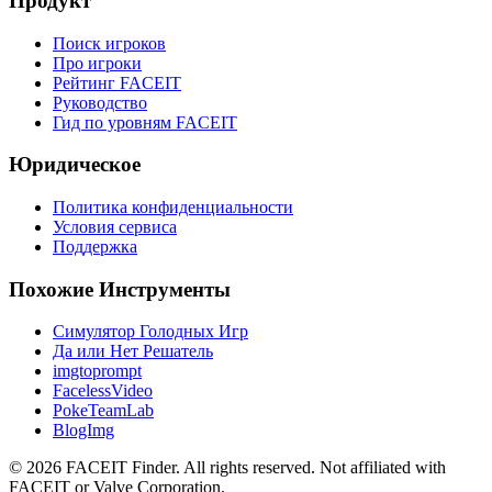
Продукт
Поиск игроков
Про игроки
Рейтинг FACEIT
Руководство
Гид по уровням FACEIT
Юридическое
Политика конфиденциальности
Условия сервиса
Поддержка
Похожие Инструменты
Симулятор Голодных Игр
Да или Нет Решатель
imgtoprompt
FacelessVideo
PokeTeamLab
BlogImg
©
2026
FACEIT Finder
.
All rights reserved. Not affiliated with
FACEIT or Valve Corporation.