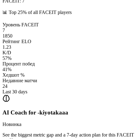
FACEIT
:
7
📊
Top 25%
of all FACEIT players
Уровень FACEIT
7
1850
Рейтинг ELO
1.23
K/D
57%
Процент побед
41%
Хедшот %
Недавние матчи
24
Last 30 days
AI Coach for
-kiyotakaaa
Новинка
See the biggest metric gap and a 7-day action plan for this FACEIT