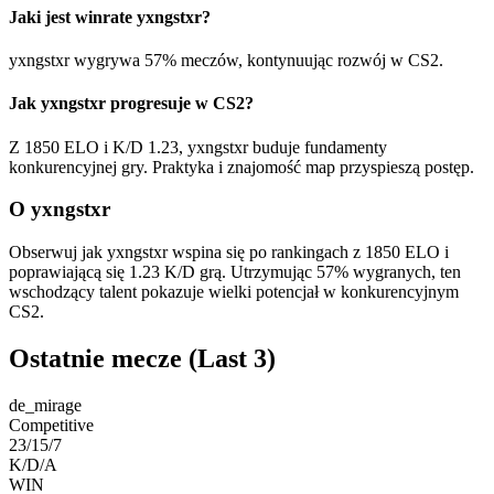
Jaki jest winrate yxngstxr?
yxngstxr wygrywa 57% meczów, kontynuując rozwój w CS2.
Jak yxngstxr progresuje w CS2?
Z 1850 ELO i K/D 1.23, yxngstxr buduje fundamenty
konkurencyjnej gry. Praktyka i znajomość map przyspieszą postęp.
O yxngstxr
Obserwuj jak yxngstxr wspina się po rankingach z 1850 ELO i
poprawiającą się 1.23 K/D grą. Utrzymując 57% wygranych, ten
wschodzący talent pokazuje wielki potencjał w konkurencyjnym
CS2.
Ostatnie mecze
(Last 3)
de_mirage
Competitive
23/15/7
K/D/A
WIN