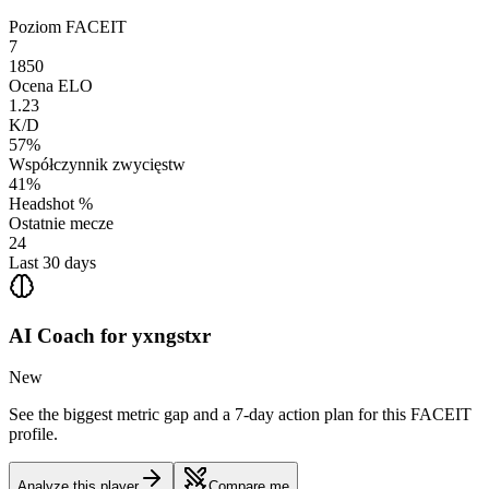
Poziom FACEIT
7
1850
Ocena ELO
1.23
K/D
57%
Współczynnik zwycięstw
41%
Headshot %
Ostatnie mecze
24
Last 30 days
AI Coach for
yxngstxr
New
See the biggest metric gap and a 7-day action plan for this FACEIT
profile.
Analyze this player
Compare me