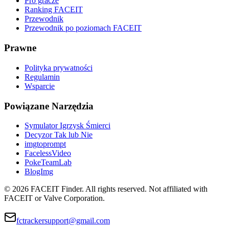
Pro gracze
Ranking FACEIT
Przewodnik
Przewodnik po poziomach FACEIT
Prawne
Polityka prywatności
Regulamin
Wsparcie
Powiązane Narzędzia
Symulator Igrzysk Śmierci
Decyzor Tak lub Nie
imgtoprompt
FacelessVideo
PokeTeamLab
BlogImg
©
2026
FACEIT Finder
.
All rights reserved. Not affiliated with
FACEIT or Valve Corporation.
fctrackersupport@gmail.com