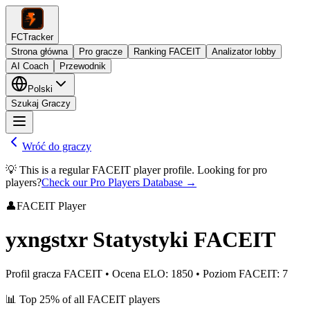
FCTracker
Strona główna
Pro gracze
Ranking FACEIT
Analizator lobby
AI Coach
Przewodnik
Polski
Szukaj Graczy
Wróć do graczy
💡 This is a regular FACEIT player profile. Looking for pro
players?
Check our Pro Players Database →
👤
FACEIT Player
yxngstxr
Statystyki FACEIT
Profil gracza FACEIT
•
Ocena ELO
:
1850
•
Poziom FACEIT
:
7
📊
Top 25%
of all FACEIT players