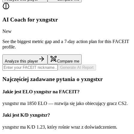
AI Coach for
yxngstxr
New
See the biggest metric gap and a 7-day action plan for this FACEIT
profile.
Analyze this player
Compare me
Generate AI Report
Najczęściej zadawane pytania o yxngstxr
Jakie jest ELO yxngstxr na FACEIT?
yxngstxr ma 1850 ELO — rozwija się jako obiecujący gracz CS2.
Jaki jest K/D yxngstxr?
yxngstxr ma K/D 1.23, który rośnie wraz z doświadczeniem.