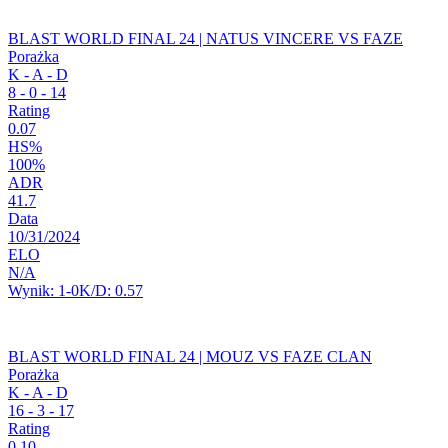
BLAST WORLD FINAL 24 | NATUS VINCERE VS FAZE
Porażka
K - A - D
8
-
0
-
14
Rating
0.07
HS%
100%
ADR
41.7
Data
10/31/2024
ELO
N/A
Wynik:
1-0
K/D:
0.57
BLAST WORLD FINAL 24 | MOUZ VS FAZE CLAN
Porażka
K - A - D
16
-
3
-
17
Rating
0.10