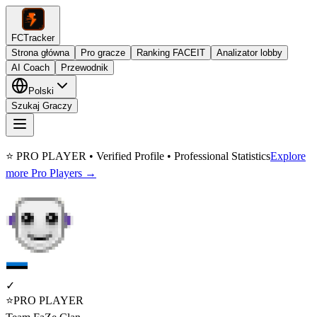
FCTracker
Strona główna
Pro gracze
Ranking FACEIT
Analizator lobby
AI Coach
Przewodnik
Polski
Szukaj Graczy
⭐ PRO PLAYER • Verified Profile • Professional Statistics
Explore
more Pro Players →
✓
⭐
PRO PLAYER