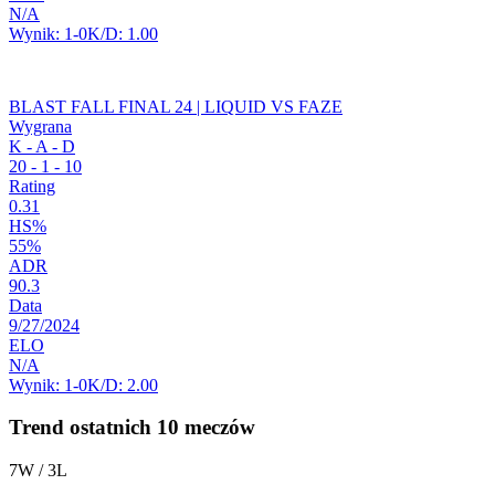
N/A
Wynik:
1-0
K/D:
1.00
BLAST FALL FINAL 24 | LIQUID VS FAZE
Wygrana
K - A - D
20
-
1
-
10
Rating
0.31
HS%
55%
ADR
90.3
Data
9/27/2024
ELO
N/A
Wynik:
1-0
K/D:
2.00
Trend ostatnich 10 meczów
7W / 3L