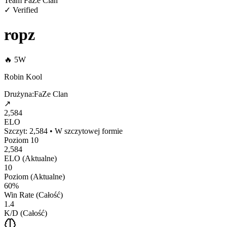
Team FaZe Clan
✓ Verified
ropz
🔥
5
W
Robin Kool
Drużyna:
FaZe Clan
↗
2,584
ELO
Szczyt:
2,584
•
W szczytowej formie
Poziom
10
2,584
ELO (Aktualne)
10
Poziom (Aktualne)
60%
Win Rate (Całość)
1.4
K/D (Całość)