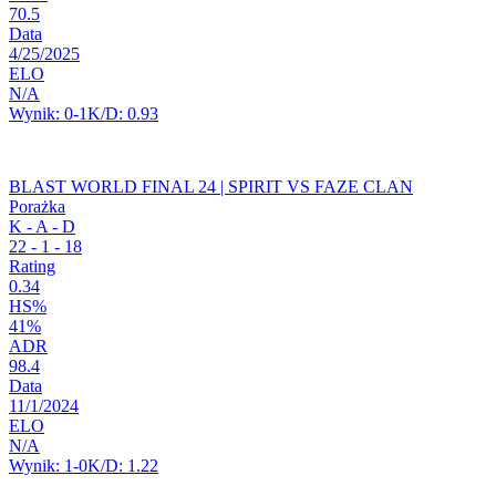
70.5
Data
4/25/2025
ELO
N/A
Wynik:
0-1
K/D:
0.93
BLAST WORLD FINAL 24 | SPIRIT VS FAZE CLAN
Porażka
K - A - D
22
-
1
-
18
Rating
0.34
HS%
41%
ADR
98.4
Data
11/1/2024
ELO
N/A
Wynik:
1-0
K/D:
1.22