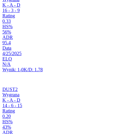
K - A - D
16
-
3
-
9
Rating
0.33
HS%
56%
ADR
95.4
Data
4/25/2025
ELO
N/A
Wynik:
1-0
K/D:
1.78
DUST2
Wygrana
K - A - D
14
-
6
-
15
Rating
0.20
HS%
43%
ADR