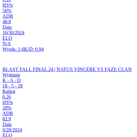
HS%
56%
ADR
48.8
Data
10/30/2024
ELO
N/A
Wynik:
1-0
K/D:
0.94
BLAST FALL FINAL 24 | NATUS VINCERE VS FAZE CLAN
Wygrana
K - A - D
18
-
5
-
18
Rating
0.26
HS%
28%
ADR
82.9
Data
9/28/2024
ELO