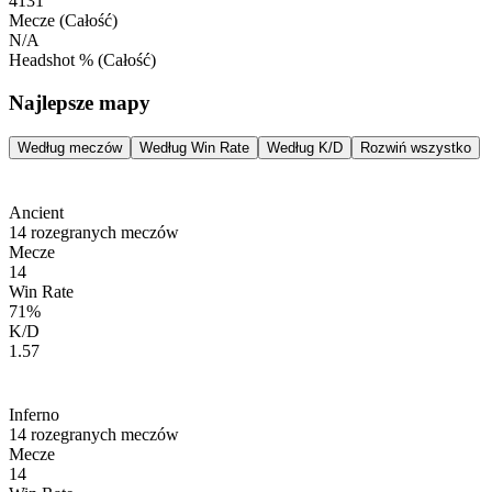
4131
Mecze
(Całość)
N/A
Headshot %
(Całość)
Najlepsze mapy
Według meczów
Według Win Rate
Według K/D
Rozwiń wszystko
Ancient
14
rozegranych meczów
Mecze
14
Win Rate
71
%
K/D
1.57
Inferno
14
rozegranych meczów
Mecze
14