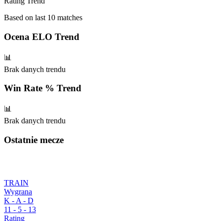
Rating Trend
Based on last 10 matches
Ocena ELO
Trend
📊
Brak danych trendu
Win Rate %
Trend
📊
Brak danych trendu
Ostatnie mecze
TRAIN
Wygrana
K - A - D
11
-
5
-
13
Rating