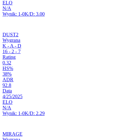
ELO
N/A
Wynik:
1-0
K/D:
3.00
DUST2
Wygrana
K - A - D
16
-
2
-
7
Rating
0.32
HS%
38%
ADR
92.8
Data
4/25/2025
ELO
N/A
Wynik:
1-0
K/D:
2.29
MIRAGE
Wygrana