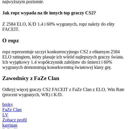
najwyższym poziomie.
Jak ropz wypada na tle innych top graczy CS2?
Z 2584 ELO, K/D 1.4 i 60% wygranych, ropz należy do elity
FACEIT.
O ropz
ropz reprezentuje szczyt konkurencyjnego CS2 z elitarnym 2584
ELO ratingiem, który plasuje ich wśród najlepszych graczy świata.
Ich wyjątkowy 1.4 współczynnik zabójstw do śmierci i 60%
wygranych demonstrują konsekwentną światowej klasy grę.
Zawodnicy z FaZe Clan
Odkryj więcej graczy CS2 FACEIT z FaZe Clan z ELO, Win Rate
(procent wygranych, WR) i K/D.
broky
FaZe Clan
LV
Zobacz profil
karrigan