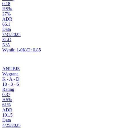
0.18
HS%
27%
ADR
65.1
Data
7/31/2025
ELO
N/A
Wynik:
1-0
K/D:
0.85
ANUBIS
Wygrana
K - A - D
18
-
3
-
6
Rating
0.37
HS%
61%
ADR
101.5
Data
4/25/2025