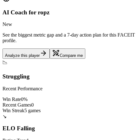
AI Coach for
ropz
New
See the biggest metric gap and a 7-day action plan for this FACEIT
profile.
Analyze this player
Compare me
📉
Struggling
Recent Performance
Win Rate
0
%
Recent Games
0
Win Streak
5
games
↘️
ELO
Falling