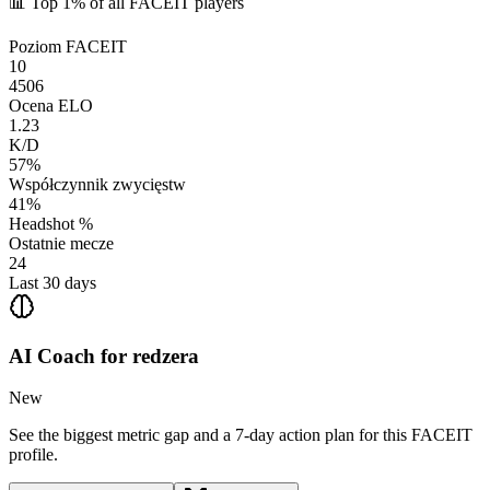
📊
Top 1%
of all FACEIT players
Poziom FACEIT
10
4506
Ocena ELO
1.23
K/D
57%
Współczynnik zwycięstw
41%
Headshot %
Ostatnie mecze
24
Last 30 days
AI Coach for
redzera
New
See the biggest metric gap and a 7-day action plan for this FACEIT
profile.