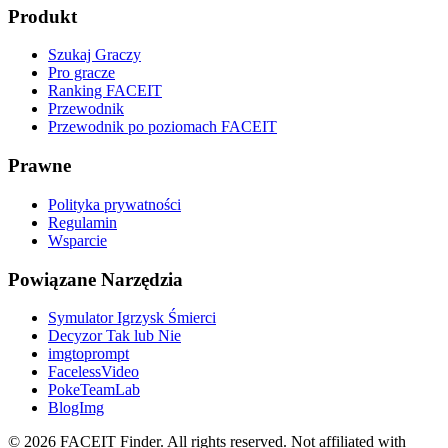
Produkt
Szukaj Graczy
Pro gracze
Ranking FACEIT
Przewodnik
Przewodnik po poziomach FACEIT
Prawne
Polityka prywatności
Regulamin
Wsparcie
Powiązane Narzędzia
Symulator Igrzysk Śmierci
Decyzor Tak lub Nie
imgtoprompt
FacelessVideo
PokeTeamLab
BlogImg
©
2026
FACEIT Finder
.
All rights reserved. Not affiliated with