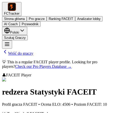
FCTracker
Strona główna
Pro gracze
Ranking FACEIT
Analizator lobby
AI Coach
Przewodnik
Polski
Szukaj Graczy
Wróć do graczy
💡 This is a regular FACEIT player profile. Looking for pro
players?
Check our Pro Players Database →
👤
FACEIT Player
redzera
Statystyki FACEIT
Profil gracza FACEIT
•
Ocena ELO
:
4506
•
Poziom FACEIT
:
10