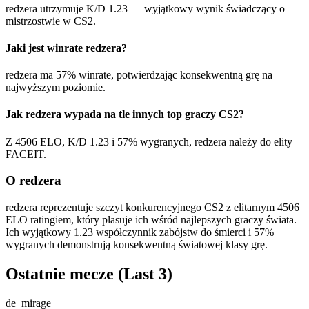
redzera utrzymuje K/D 1.23 — wyjątkowy wynik świadczący o
mistrzostwie w CS2.
Jaki jest winrate redzera?
redzera ma 57% winrate, potwierdzając konsekwentną grę na
najwyższym poziomie.
Jak redzera wypada na tle innych top graczy CS2?
Z 4506 ELO, K/D 1.23 i 57% wygranych, redzera należy do elity
FACEIT.
O redzera
redzera reprezentuje szczyt konkurencyjnego CS2 z elitarnym 4506
ELO ratingiem, który plasuje ich wśród najlepszych graczy świata.
Ich wyjątkowy 1.23 współczynnik zabójstw do śmierci i 57%
wygranych demonstrują konsekwentną światowej klasy grę.
Ostatnie mecze
(Last 3)
de_mirage