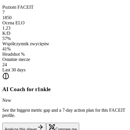
Poziom FACEIT
7
1850
Ocena ELO
1.23
K/D
57%
Współczynnik zwycięstw
41%
Headshot %
Ostatnie mecze
24
Last 30 days
AI Coach for
r1nkle
New
See the biggest metric gap and a 7-day action plan for this FACEIT
profile.
Analyze this player
Compare me