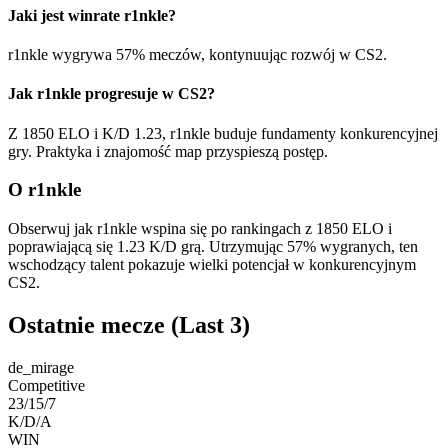
Jaki jest winrate r1nkle?
r1nkle wygrywa 57% meczów, kontynuując rozwój w CS2.
Jak r1nkle progresuje w CS2?
Z 1850 ELO i K/D 1.23, r1nkle buduje fundamenty konkurencyjnej
gry. Praktyka i znajomość map przyspieszą postęp.
O r1nkle
Obserwuj jak r1nkle wspina się po rankingach z 1850 ELO i
poprawiającą się 1.23 K/D grą. Utrzymując 57% wygranych, ten
wschodzący talent pokazuje wielki potencjał w konkurencyjnym
CS2.
Ostatnie mecze
(Last 3)
de_mirage
Competitive
23/15/7
K/D/A
WIN