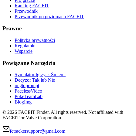
Pro gracze
Ranking FACEIT
Przewodnik
Przewodnik po poziomach FACEIT
Prawne
Polityka prywatności
Regulamin
Wsparcie
Powiązane Narzędzia
Symulator Igrzysk Śmierci
Decyzor Tak lub Nie
imgtoprompt
FacelessVideo
PokeTeamLab
BlogImg
©
2026
FACEIT Finder
.
All rights reserved. Not affiliated with
FACEIT or Valve Corporation.
fctrackersupport@gmail.com