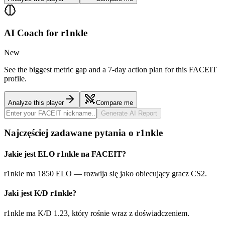
AI Coach for
r1nkle
New
See the biggest metric gap and a 7-day action plan for this FACEIT
profile.
Analyze this player
Compare me
Generate AI Report
Najczęściej zadawane pytania o r1nkle
Jakie jest ELO r1nkle na FACEIT?
r1nkle ma 1850 ELO — rozwija się jako obiecujący gracz CS2.
Jaki jest K/D r1nkle?
r1nkle ma K/D 1.23, który rośnie wraz z doświadczeniem.