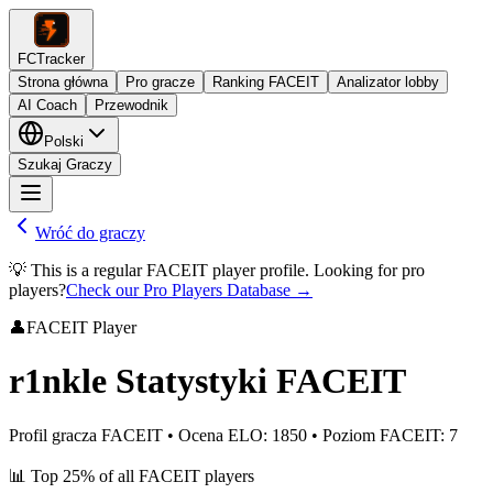
FCTracker
Strona główna
Pro gracze
Ranking FACEIT
Analizator lobby
AI Coach
Przewodnik
Polski
Szukaj Graczy
Wróć do graczy
💡 This is a regular FACEIT player profile. Looking for pro
players?
Check our Pro Players Database →
👤
FACEIT Player
r1nkle
Statystyki FACEIT
Profil gracza FACEIT
•
Ocena ELO
:
1850
•
Poziom FACEIT
:
7
📊
Top 25%
of all FACEIT players