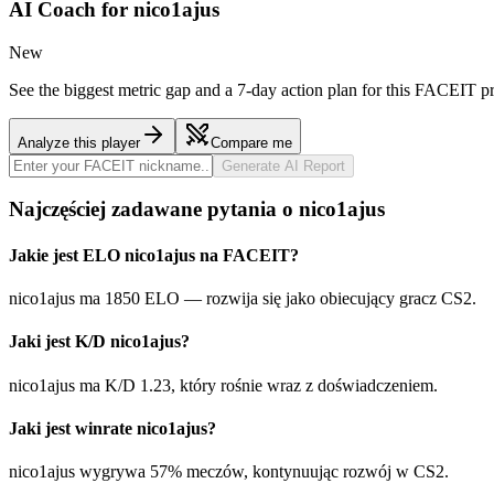
AI Coach for
nico1ajus
New
See the biggest metric gap and a 7-day action plan for this FACEIT pr
Analyze this player
Compare me
Generate AI Report
Najczęściej zadawane pytania o nico1ajus
Jakie jest ELO nico1ajus na FACEIT?
nico1ajus ma 1850 ELO — rozwija się jako obiecujący gracz CS2.
Jaki jest K/D nico1ajus?
nico1ajus ma K/D 1.23, który rośnie wraz z doświadczeniem.
Jaki jest winrate nico1ajus?
nico1ajus wygrywa 57% meczów, kontynuując rozwój w CS2.