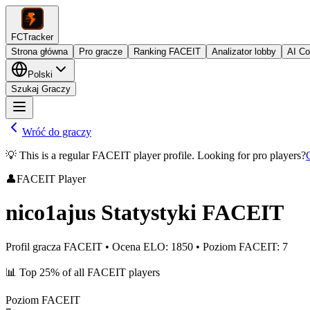
FCTracker
Strona główna
Pro gracze
Ranking FACEIT
Analizator lobby
AI C
Polski
Szukaj Graczy
Wróć do graczy
💡 This is a regular FACEIT player profile. Looking for pro players?
👤
FACEIT Player
nico1ajus
Statystyki FACEIT
Profil gracza FACEIT
•
Ocena ELO
:
1850
•
Poziom FACEIT
:
7
📊
Top 25%
of all FACEIT players
Poziom FACEIT