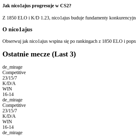
Jak nico1ajus progresuje w CS2?
Z 1850 ELO i K/D 1.23, nico1ajus buduje fundamenty konkurencyjnej
O nico1ajus
Obserwuj jak nico1ajus wspina się po rankingach z 1850 ELO i pop
Ostatnie mecze
(Last 3)
de_mirage
Competitive
23/15/7
K/D/A
WIN
16-14
de_mirage
Competitive
23/15/7
K/D/A
WIN
16-14
de_mirage