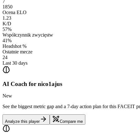
7
1850
Ocena ELO
1.23
K/D
57%
Współczynnik zwycięstw
41%
Headshot %
Ostatnie mecze
24
Last 30 days
AI Coach for
nico1ajus
New
See the biggest metric gap and a 7-day action plan for this FACEIT pr
Analyze this player
Compare me