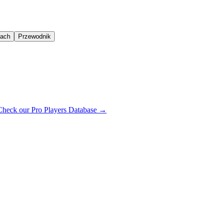
oach
Przewodnik
Check our Pro Players Database →