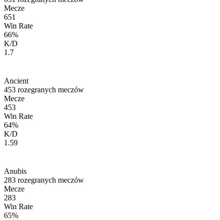
Mecze
651
Win Rate
66
%
K/D
1.7
Ancient
453
rozegranych meczów
Mecze
453
Win Rate
64
%
K/D
1.59
Anubis
283
rozegranych meczów
Mecze
283
Win Rate
65
%