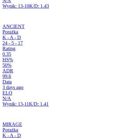
N/A
Wynik:
13-10
K/D:
1.43
ANCIENT
Porażka
K - A - D
24
-
5
-
17
Rating
0.35
HS%
50%
ADR
99.6
Data
3 days ago
ELO
N/A
Wynik:
13-11
K/D:
1.41
MIRAGE
Porażka
K - A - D