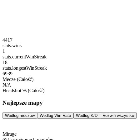
4417
stats.wins
1
stats.currentWinStreak
18
stats.longestWinStreak
6939
Mecze
(Całość)
N/A
Headshot %
(Całość)
Najlepsze mapy
Według meczów
Według Win Rate
Według K/D
Rozwiń wszystko
Mirage
651
rozegranych meczów