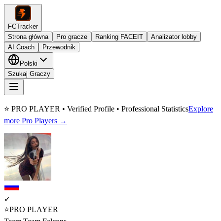
FCTracker
Strona główna
Pro gracze
Ranking FACEIT
Analizator lobby
AI Coach
Przewodnik
Polski
Szukaj Graczy
⭐ PRO PLAYER • Verified Profile • Professional Statistics
Explore
more Pro Players →
✓
⭐
PRO PLAYER