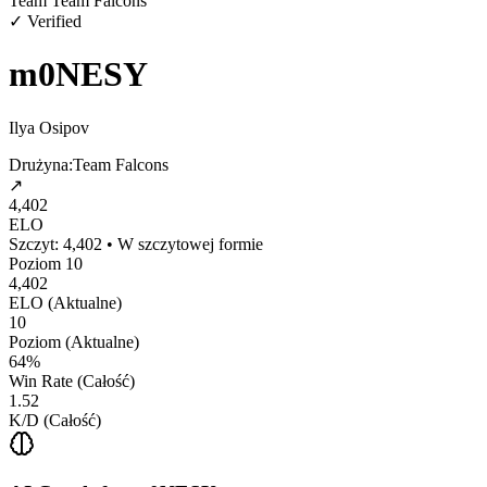
Team Team Falcons
✓ Verified
m0NESY
Ilya Osipov
Drużyna:
Team Falcons
↗
4,402
ELO
Szczyt:
4,402
•
W szczytowej formie
Poziom
10
4,402
ELO (Aktualne)
10
Poziom (Aktualne)
64%
Win Rate (Całość)
1.52
K/D (Całość)