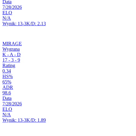
Data
7/28/2026
ELO
N/A
Wynik:
13-3
K/D:
2.13
MIRAGE
Wygrana
K - A - D
17
-
3
-
9
Rating
0.34
HS%
65%
ADR
98.6
Data
7/28/2026
ELO
N/A
Wynik:
13-3
K/D:
1.89