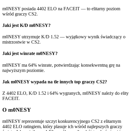
m0NESY posiada 4402 ELO na FACEIT — to elitarny poziom
wśród graczy CS2.
Jaki jest K/D m0NESY?
m0NESY utrzymuje K/D 1.52 — wyjątkowy wynik świadczący o
mistrzostwie w CS2.
Jaki jest winrate m0NESY?
m0NESY ma 64% winrate, potwierdzając konsekwentną grę na
najwyższym poziomie.
Jak m0NESY wypada na tle innych top graczy CS2?
Z 4402 ELO, K/D 1.52 i 64% wygranych, m0NESY należy do elity
FACEIT.
O m0NESY
m0NESY reprezentuje szczyt konkurencyjnego CS2 z elitarnym
4402 ELO ratingiem, który plasuje ich wśród najlepszych graczy