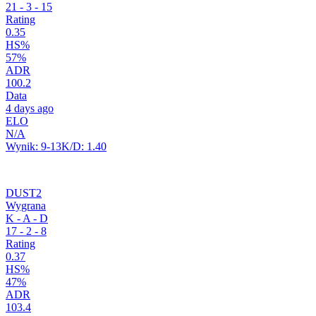
21
-
3
-
15
Rating
0.35
HS%
57%
ADR
100.2
Data
4 days ago
ELO
N/A
Wynik:
9-13
K/D:
1.40
DUST2
Wygrana
K - A - D
17
-
2
-
8
Rating
0.37
HS%
47%
ADR
103.4