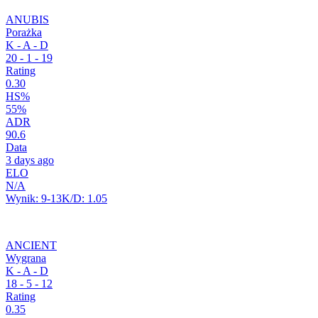
ANUBIS
Porażka
K - A - D
20
-
1
-
19
Rating
0.30
HS%
55%
ADR
90.6
Data
3 days ago
ELO
N/A
Wynik:
9-13
K/D:
1.05
ANCIENT
Wygrana
K - A - D
18
-
5
-
12
Rating
0.35