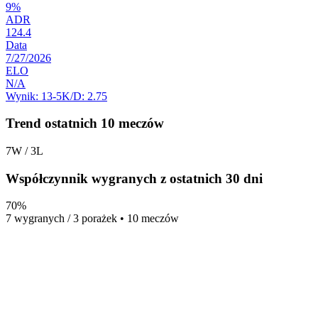
9%
ADR
124.4
Data
7/27/2026
ELO
N/A
Wynik:
13-5
K/D:
2.75
Trend ostatnich 10 meczów
7W / 3L
Współczynnik wygranych z ostatnich 30 dni
70%
7 wygranych / 3 porażek • 10 meczów