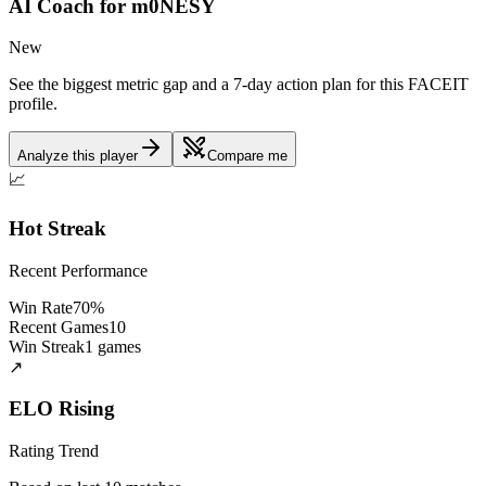
AI Coach for
m0NESY
New
See the biggest metric gap and a 7-day action plan for this FACEIT
profile.
Analyze this player
Compare me
📈
Hot Streak
Recent Performance
Win Rate
70
%
Recent Games
10
Win Streak
1
games
↗️
ELO
Rising
Rating Trend