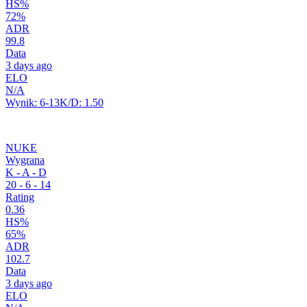
HS%
72%
ADR
99.8
Data
3 days ago
ELO
N/A
Wynik:
6-13
K/D:
1.50
NUKE
Wygrana
K - A - D
20
-
6
-
14
Rating
0.36
HS%
65%
ADR
102.7
Data
3 days ago
ELO