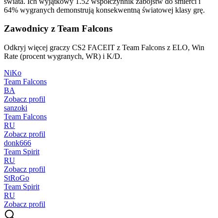
świata. Ich wyjątkowy 1.52 współczynnik zabójstw do śmierci i
64% wygranych demonstrują konsekwentną światowej klasy grę.
Zawodnicy z Team Falcons
Odkryj więcej graczy CS2 FACEIT z Team Falcons z ELO, Win
Rate (procent wygranych, WR) i K/D.
NiKo
Team Falcons
BA
Zobacz profil
sanzoki
Team Falcons
RU
Zobacz profil
donk666
Team Spirit
RU
Zobacz profil
StRoGo
Team Spirit
RU
Zobacz profil