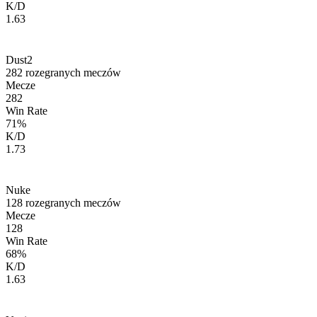
K/D
1.63
Dust2
282
rozegranych meczów
Mecze
282
Win Rate
71
%
K/D
1.73
Nuke
128
rozegranych meczów
Mecze
128
Win Rate
68
%
K/D
1.63