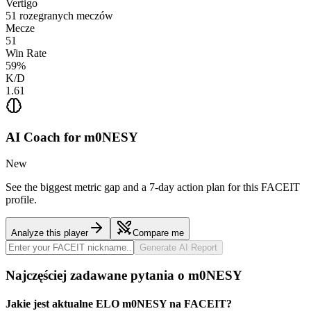
Vertigo
51
rozegranych meczów
Mecze
51
Win Rate
59
%
K/D
1.61
AI Coach for
m0NESY
New
See the biggest metric gap and a 7-day action plan for this FACEIT
profile.
Analyze this player
Compare me
Generate AI Report
Najczęściej zadawane pytania o m0NESY
Jakie jest aktualne ELO m0NESY na FACEIT?