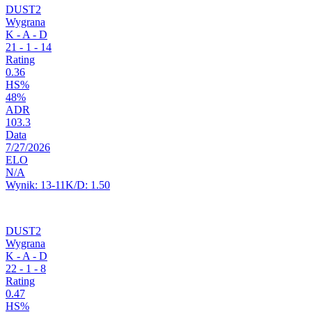
DUST2
Wygrana
K - A - D
21
-
1
-
14
Rating
0.36
HS%
48%
ADR
103.3
Data
7/27/2026
ELO
N/A
Wynik:
13-11
K/D:
1.50
DUST2
Wygrana
K - A - D
22
-
1
-
8
Rating
0.47
HS%