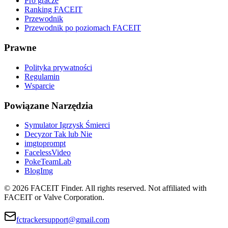
Pro gracze
Ranking FACEIT
Przewodnik
Przewodnik po poziomach FACEIT
Prawne
Polityka prywatności
Regulamin
Wsparcie
Powiązane Narzędzia
Symulator Igrzysk Śmierci
Decyzor Tak lub Nie
imgtoprompt
FacelessVideo
PokeTeamLab
BlogImg
©
2026
FACEIT Finder
.
All rights reserved. Not affiliated with
FACEIT or Valve Corporation.
fctrackersupport@gmail.com