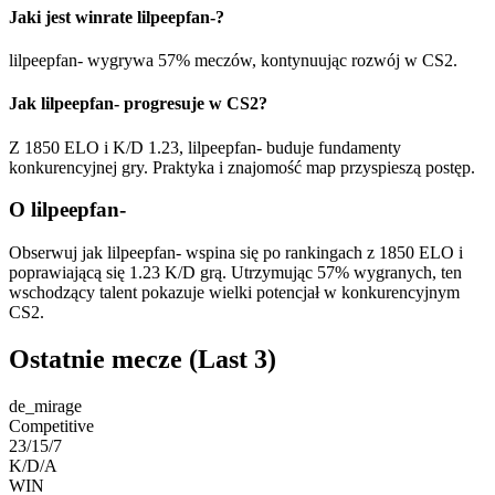
Jaki jest winrate lilpeepfan-?
lilpeepfan- wygrywa 57% meczów, kontynuując rozwój w CS2.
Jak lilpeepfan- progresuje w CS2?
Z 1850 ELO i K/D 1.23, lilpeepfan- buduje fundamenty
konkurencyjnej gry. Praktyka i znajomość map przyspieszą postęp.
O lilpeepfan-
Obserwuj jak lilpeepfan- wspina się po rankingach z 1850 ELO i
poprawiającą się 1.23 K/D grą. Utrzymując 57% wygranych, ten
wschodzący talent pokazuje wielki potencjał w konkurencyjnym
CS2.
Ostatnie mecze
(Last 3)
de_mirage
Competitive
23/15/7
K/D/A
WIN