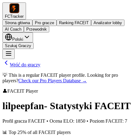
FCTracker
Strona główna
Pro gracze
Ranking FACEIT
Analizator lobby
AI Coach
Przewodnik
Polski
Szukaj Graczy
Wróć do graczy
💡 This is a regular FACEIT player profile. Looking for pro
players?
Check our Pro Players Database →
👤
FACEIT Player
lilpeepfan-
Statystyki FACEIT
Profil gracza FACEIT
•
Ocena ELO
:
1850
•
Poziom FACEIT
:
7
📊
Top 25%
of all FACEIT players