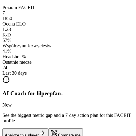
Poziom FACEIT
7
1850
Ocena ELO
1.23
K/D
57%
Współczynnik zwycięstw
41%
Headshot %
Ostatnie mecze
24
Last 30 days
AI Coach for
lilpeepfan-
New
See the biggest metric gap and a 7-day action plan for this FACEIT
profile.
Analyze this player
Compare me