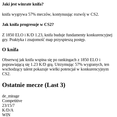
Jaki jest winrate knifa?
knifa wygrywa 57% meczów, kontynuując rozwój w CS2.
Jak knifa progresuje w CS2?
Z 1850 ELO i K/D 1.23, knifa buduje fundamenty konkurencyjnej
gry. Praktyka i znajomość map przyspieszą postęp.
O knifa
Obserwuj jak knifa wspina się po rankingach z 1850 ELO i
poprawiającą się 1.23 K/D grą. Utrzymując 57% wygranych, ten
wschodzący talent pokazuje wielki potencjał w konkurencyjnym
CS2.
Ostatnie mecze
(Last 3)
de_mirage
Competitive
23/15/7
K/D/A
WIN