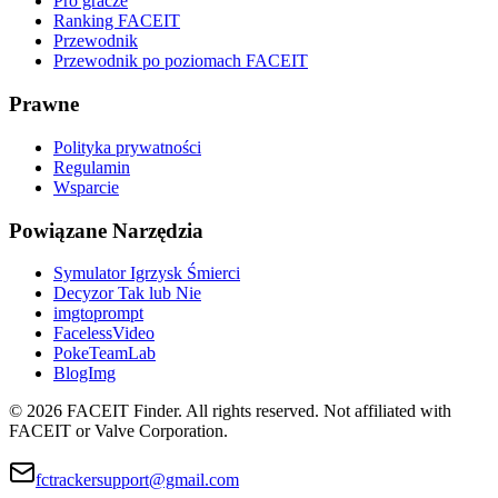
Pro gracze
Ranking FACEIT
Przewodnik
Przewodnik po poziomach FACEIT
Prawne
Polityka prywatności
Regulamin
Wsparcie
Powiązane Narzędzia
Symulator Igrzysk Śmierci
Decyzor Tak lub Nie
imgtoprompt
FacelessVideo
PokeTeamLab
BlogImg
©
2026
FACEIT Finder
.
All rights reserved. Not affiliated with
FACEIT or Valve Corporation.
fctrackersupport@gmail.com