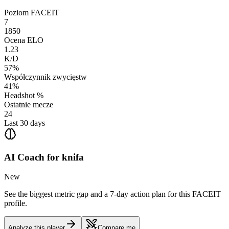
Poziom FACEIT
7
1850
Ocena ELO
1.23
K/D
57%
Współczynnik zwycięstw
41%
Headshot %
Ostatnie mecze
24
Last 30 days
AI Coach for
knifa
New
See the biggest metric gap and a 7-day action plan for this FACEIT
profile.
Analyze this player
Compare me