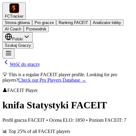
FCTracker
Strona główna
Pro gracze
Ranking FACEIT
Analizator lobby
AI Coach
Przewodnik
Polski
Szukaj Graczy
Wróć do graczy
💡 This is a regular FACEIT player profile. Looking for pro
players?
Check our Pro Players Database →
👤
FACEIT Player
knifa
Statystyki FACEIT
Profil gracza FACEIT
•
Ocena ELO
:
1850
•
Poziom FACEIT
:
7
📊
Top 25%
of all FACEIT players