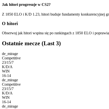
Jak hitori progresuje w CS2?
Z 1850 ELO i K/D 1.23, hitori buduje fundamenty konkurencyjnej gr
O hitori
Obserwuj jak hitori wspina się po rankingach z 1850 ELO i poprawi
Ostatnie mecze
(Last 3)
de_mirage
Competitive
23/15/7
K/D/A
WIN
16-14
de_mirage
Competitive
23/15/7
K/D/A
WIN
16-14
de_mirage