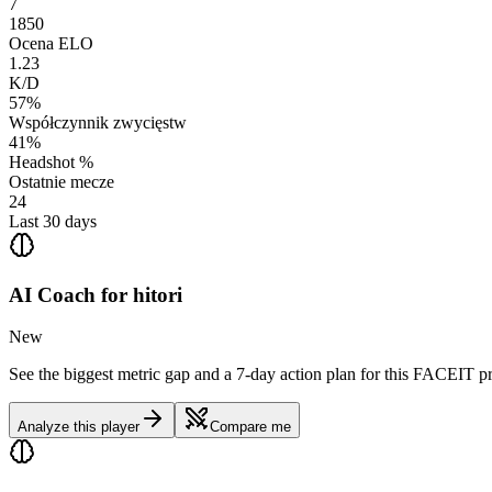
7
1850
Ocena ELO
1.23
K/D
57%
Współczynnik zwycięstw
41%
Headshot %
Ostatnie mecze
24
Last 30 days
AI Coach for
hitori
New
See the biggest metric gap and a 7-day action plan for this FACEIT pr
Analyze this player
Compare me