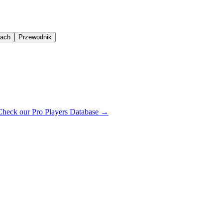
oach
Przewodnik
Check our Pro Players Database →