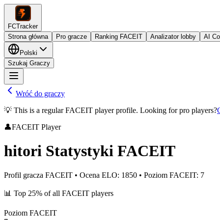
FCTracker
Strona główna
Pro gracze
Ranking FACEIT
Analizator lobby
AI C
Polski
Szukaj Graczy
Wróć do graczy
💡 This is a regular FACEIT player profile. Looking for pro players?
👤
FACEIT Player
hitori
Statystyki FACEIT
Profil gracza FACEIT
•
Ocena ELO
:
1850
•
Poziom FACEIT
:
7
📊
Top 25%
of all FACEIT players
Poziom FACEIT