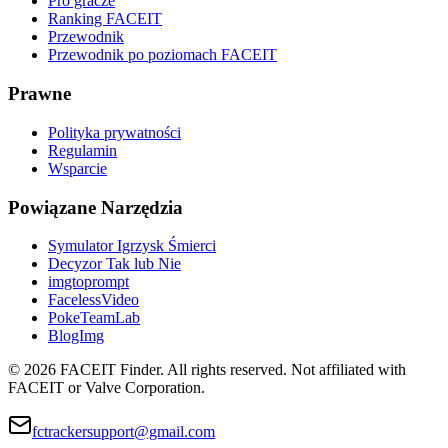
Pro gracze
Ranking FACEIT
Przewodnik
Przewodnik po poziomach FACEIT
Prawne
Polityka prywatności
Regulamin
Wsparcie
Powiązane Narzędzia
Symulator Igrzysk Śmierci
Decyzor Tak lub Nie
imgtoprompt
FacelessVideo
PokeTeamLab
BlogImg
©
2026
FACEIT Finder
.
All rights reserved. Not affiliated with
FACEIT or Valve Corporation.
fctrackersupport@gmail.com