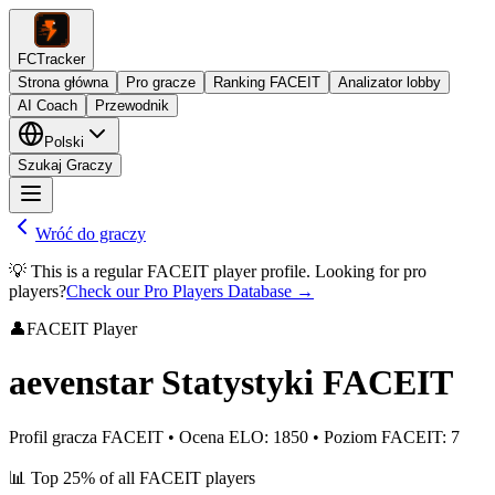
FCTracker
Strona główna
Pro gracze
Ranking FACEIT
Analizator lobby
AI Coach
Przewodnik
Polski
Szukaj Graczy
Wróć do graczy
💡 This is a regular FACEIT player profile. Looking for pro
players?
Check our Pro Players Database →
👤
FACEIT Player
aevenstar
Statystyki FACEIT
Profil gracza FACEIT
•
Ocena ELO
:
1850
•
Poziom FACEIT
:
7
📊
Top 25%
of all FACEIT players