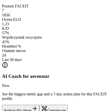
Poziom FACEIT
7
1850
Ocena ELO
1.23
K/D
57%
Współczynnik zwycięstw
41%
Headshot %
Ostatnie mecze
24
Last 30 days
AI Coach for
aevenstar
New
See the biggest metric gap and a 7-day action plan for this FACEIT
profile.
Analyze this player
Compare me